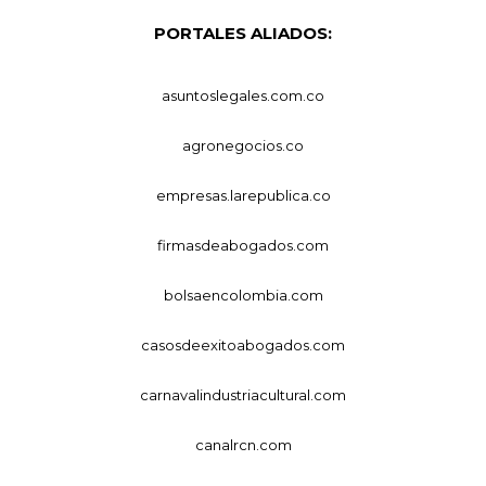
PORTALES ALIADOS:
asuntoslegales.com.co
agronegocios.co
empresas.larepublica.co
firmasdeabogados.com
bolsaencolombia.com
casosdeexitoabogados.com
carnavalindustriacultural.com
canalrcn.com