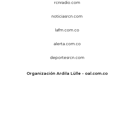
rcnradio.com
noticiasrcn.com
lafm.com.co
alerta.com.co
deportesrcn.com
Organización Ardila Lülle - oal.com.co