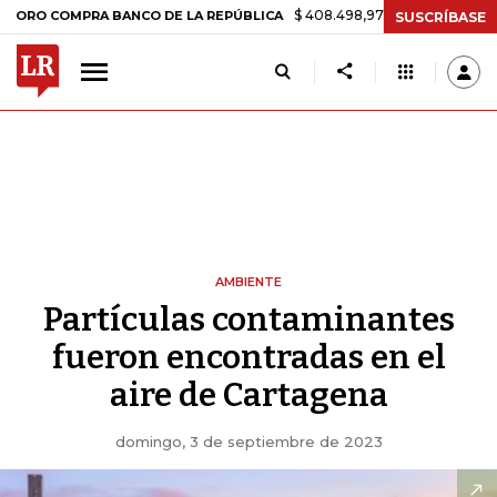
$ 408.498,97
+$ 8.753,81
+2,19%
MPRA BANCO DE LA REPÚBLICA
T
SUSCRÍBASE
AMBIENTE
Partículas contaminantes
fueron encontradas en el
aire de Cartagena
domingo, 3 de septiembre de 2023