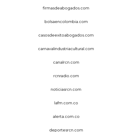
firmasdeabogados.com
bolsaencolombia.com
casosdeexitoabogados.com
carnavalindustriacultural.com
canalrcn.com
rcnradio.com
noticiasrcn.com
lafm.com.co
alerta.com.co
deportesrcn.com