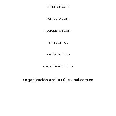
canalrcn.com
rcnradio.com
noticiasrcn.com
lafm.com.co
alerta.com.co
deportesrcn.com
Organización Ardila Lülle - oal.com.co