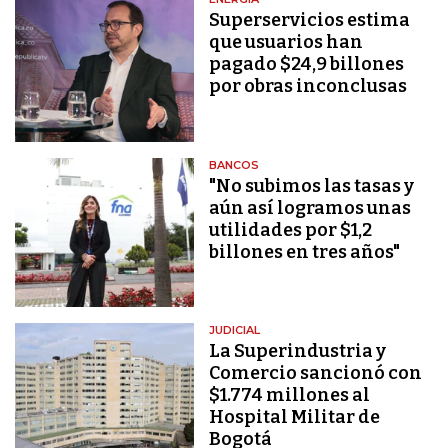
Superservicios estima
que usuarios han
pagado $24,9 billones
por obras inconclusas
BANCOS
"No subimos las tasas y
aún así logramos unas
utilidades por $1,2
billones en tres años"
JUDICIAL
La Superindustria y
Comercio sancionó con
$1.774 millones al
Hospital Militar de
Bogotá