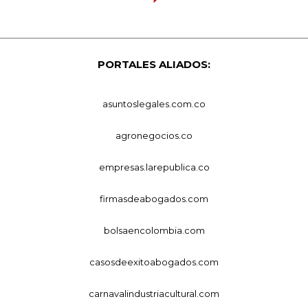
PORTALES ALIADOS:
asuntoslegales.com.co
agronegocios.co
empresas.larepublica.co
firmasdeabogados.com
bolsaencolombia.com
casosdeexitoabogados.com
carnavalindustriacultural.com