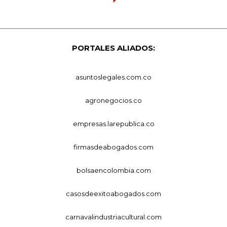
PORTALES ALIADOS:
asuntoslegales.com.co
agronegocios.co
empresas.larepublica.co
firmasdeabogados.com
bolsaencolombia.com
casosdeexitoabogados.com
carnavalindustriacultural.com