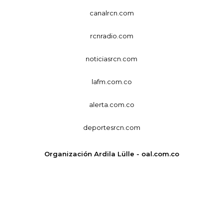
canalrcn.com
rcnradio.com
noticiasrcn.com
lafm.com.co
alerta.com.co
deportesrcn.com
Organización Ardila Lülle - oal.com.co