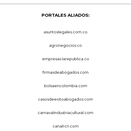
PORTALES ALIADOS:
asuntoslegales.com.co
agronegocios.co
empresas.larepublica.co
firmasdeabogados.com
bolsaencolombia.com
casosdeexitoabogados.com
carnavalindustriacultural.com
canalrcn.com