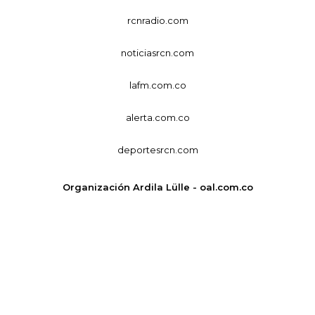
rcnradio.com
noticiasrcn.com
lafm.com.co
alerta.com.co
deportesrcn.com
Organización Ardila Lülle - oal.com.co