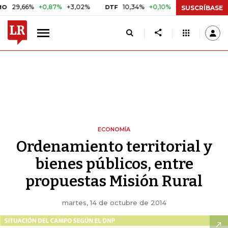
6%
+0,87%
+3,02%
10,34%
+0,10%
+0,98%
$ 416,86
DTF
UVR
SUSCRÍBASE
ECONOMÍA
Ordenamiento territorial y
bienes públicos, entre
propuestas Misión Rural
martes, 14 de octubre de 2014