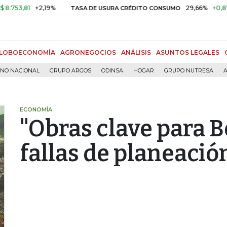
,81
+2,19%
29,66%
+0,87%
+3
TASA DE USURA CRÉDITO CONSUMO
LOBOECONOMÍA
AGRONEGOCIOS
ANÁLISIS
ASUNTOS LEGALES
RNO NACIONAL
GRUPO ARGOS
ODINSA
HOGAR
GRUPO NUTRESA
A
ECONOMÍA
"Obras clave para B
fallas de planeación