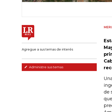
MER
Est
May
Agregue a sus temas de interés
pri
Cab
rec
Administre sus temas
Una
ing
de 
que
pre