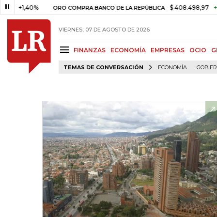
+1,40%
$ 408.498,97
+$ 8.753
ORO COMPRA BANCO DE LA REPÚBLICA
VIERNES, 07 DE AGOSTO DE 2026
FINANZAS
ECONOMÍA
EMPRESAS
OCIO
G
TEMAS DE CONVERSACIÓN
ECONOMÍA
GOBIE