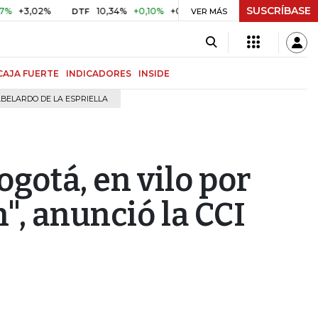
SUSCRÍBASE
,02%
10,34%
+0,10%
+0,98%
$ 416,96
+$ 0,05
+0,0
DTF
VER MÁS
UVR
CAJA FUERTE
INDICADORES
INSIDE
BELARDO DE LA ESPRIELLA
ogotá, en vilo por
", anunció la CCI