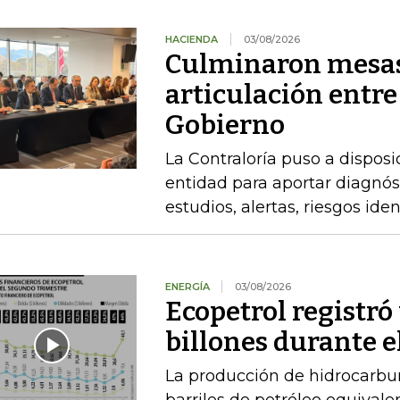
HACIENDA
03/08/2026
Culminaron mesas
articulación entre
Gobierno
La Contraloría puso a disposi
entidad para aportar diagnóst
estudios, alertas, riesgos ide
ENERGÍA
03/08/2026
Ecopetrol registró 
billones durante e
La producción de hidrocarbu