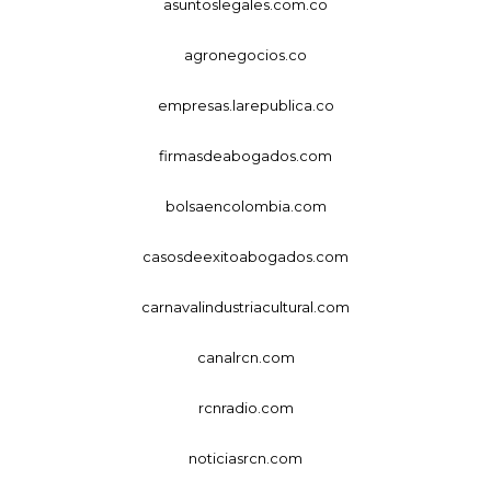
asuntoslegales.com.co
agronegocios.co
empresas.larepublica.co
firmasdeabogados.com
bolsaencolombia.com
casosdeexitoabogados.com
carnavalindustriacultural.com
canalrcn.com
rcnradio.com
noticiasrcn.com