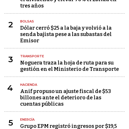
tres años
BOLSAS
2
Dólar cerró $25 a la baja y volvió a la
senda bajista pese a las subastas del
Emisor
TRANSPORTE
3
Noguera traza la hoja de ruta para su
gestión en el Ministerio de Transporte
HACIENDA
4
Anif propuso un ajuste fiscal de $53
billones ante el deterioro de las
cuentas públicas
ENERGÍA
5
Grupo EPM registró ingresos por $19,5