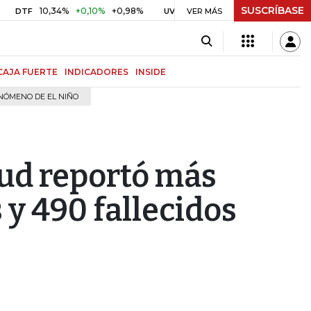
SUSCRÍBASE
34%
+0,10%
+0,98%
$ 416,81
+$ 0,05
+0,01%
US
UVR
VER MÁS
BITCOIN
CAJA FUERTE
INDICADORES
INSIDE
NÓMENO DE EL NIÑO
lud reportó más
 y 490 fallecidos