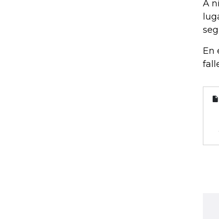
A n
lug
seg
En 
fal