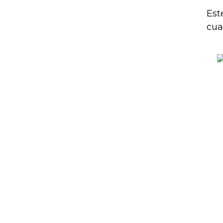
Est
cua