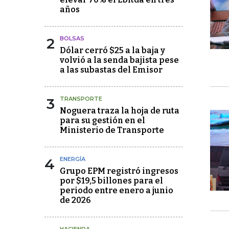
años
2
BOLSAS
Dólar cerró $25 a la baja y
volvió a la senda bajista pese
a las subastas del Emisor
3
TRANSPORTE
Noguera traza la hoja de ruta
para su gestión en el
Ministerio de Transporte
4
ENERGÍA
Grupo EPM registró ingresos
por $19,5 billones para el
periodo entre enero a junio
de 2026