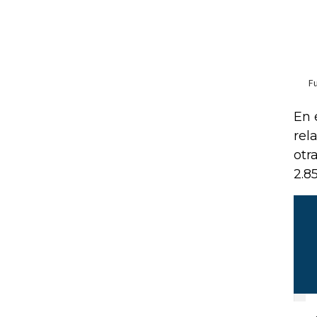
En 
rel
otr
2.8