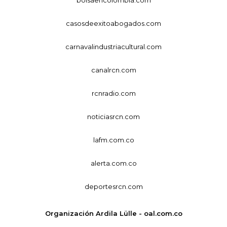
casosdeexitoabogados.com
carnavalindustriacultural.com
canalrcn.com
rcnradio.com
noticiasrcn.com
lafm.com.co
alerta.com.co
deportesrcn.com
Organización Ardila Lülle - oal.com.co