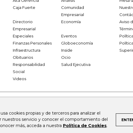
Alta Gerencia
Análisis
Mesa d
Caja Fuerte
Comunidad
Nuestr
Empresarial
Contác
Directorio
Economía
Aviso 
Empresarial
Términ
Especiales
Eventos
Políti
Finanzas Personales
Globoeconomía
Polític
Infraestructura
Inside
Superi
Obituarios
Ocio
Responsabilidad
Salud Ejecutiva
Social
Videos
.larepublica.co
firmasdeabogados.com
bolsaencolombia.com
 usa cookies propias y de terceros para analizar el
al.com
canalrcn.com
rcnradio.com
noticiasrcn.com
lafm.c
ar nuestros servicio y conocer el comportamiento del
ENTE
 conocer más, acceda a nuestra
Política de Cookies
.