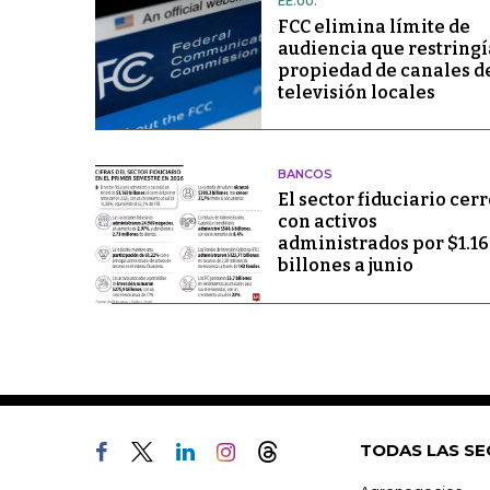
EE.UU.
FCC elimina límite de
audiencia que restringí
propiedad de canales d
televisión locales
BANCOS
El sector fiduciario cerr
con activos
administrados por $1.1
billones a junio
TODAS LAS SE