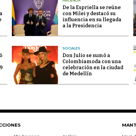
HACIENDA
De la Espriella se reúne
a
con Milei y destacó su
e
influencia en su llegada
a la Presidencia
SOCIALES
ó
Don Julio se sumó a
Colombiamoda con una
69
celebración en la ciudad
de Medellín
CCIONES
MANT