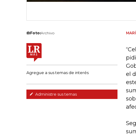
Foto:
Archivo
MARÍ
“Ce
pid
Gob
Agregue a sus temas de interés
el 
est
sum
Administre sus temas
sob
afe
Seg
sum