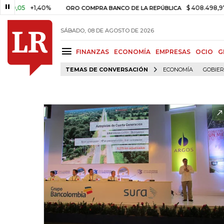
5
+1,40%
$ 408.498,97
+$ 8
ORO COMPRA BANCO DE LA REPÚBLICA
SÁBADO, 08 DE AGOSTO DE 2026
FINANZAS
ECONOMÍA
EMPRESAS
OCIO
G
TEMAS DE CONVERSACIÓN
ECONOMÍA
GOBIE