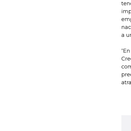
ten
imp
emp
nac
a u
“En
Cre
com
pre
atr