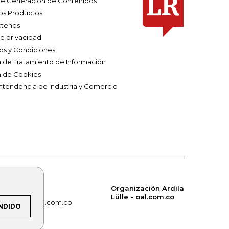
e Generación de Contenidos
os Productos
tenos
de privacidad
os y Condiciones
ca de Tratamiento de Información
a de Cookies
ntendencia de Industria y Comercio
Organización Ardila
Lülle - oal.com.co
om.co
alerta.com.co
NDIDO