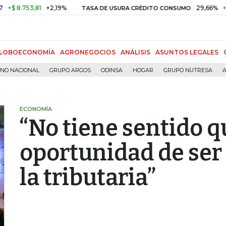
.753,81
+2,19%
29,66%
+0,87%
TASA DE USURA CRÉDITO CONSUMO
LOBOECONOMÍA
AGRONEGOCIOS
ANÁLISIS
ASUNTOS LEGALES
RNO NACIONAL
GRUPO ARGOS
ODINSA
HOGAR
GRUPO NUTRESA
A
ECONOMÍA
“No tiene sentido 
oportunidad de ser
la tributaria”