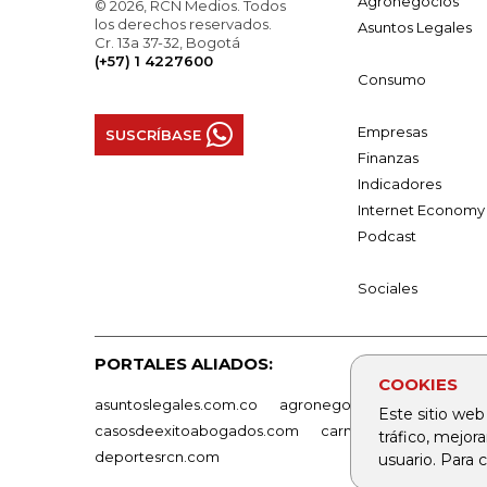
Agronegocios
© 2026, RCN Medios. Todos
los derechos reservados.
Asuntos Legales
Cr. 13a 37-32, Bogotá
(+57) 1 4227600
Consumo
Empresas
SUSCRÍBASE
Finanzas
Indicadores
Internet Economy
Podcast
Sociales
PORTALES ALIADOS:
COOKIES
asuntoslegales.com.co
agronegocios.co
empresas
Este sitio web
casosdeexitoabogados.com
carnavalindustriacultur
tráfico, mejor
deportesrcn.com
usuario. Para