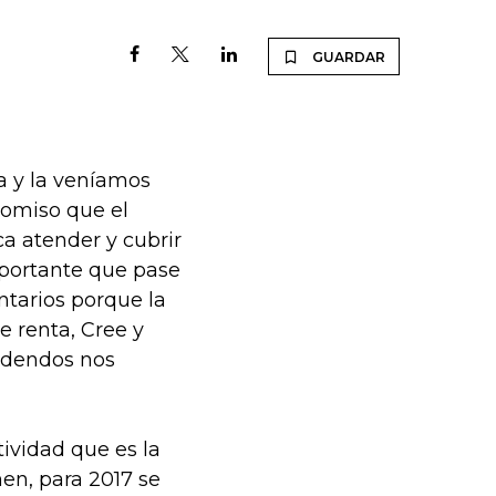
GUARDAR
a y la veníamos
romiso que el
a atender y cubrir
mportante que pase
tarios porque la
 renta, Cree y
videndos nos
ividad que es la
en, para 2017 se