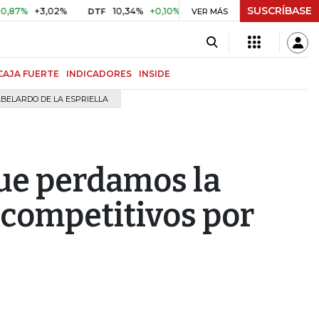
SUSCRÍBASE
+3,02%
10,34%
+0,10%
+0,98%
$ 416,96
+$ 0,05
+
DTF
VER MÁS
UVR
CAJA FUERTE
INDICADORES
INSIDE
BELARDO DE LA ESPRIELLA
que perdamos la
 competitivos por