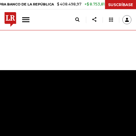
$ 408.498,97
+$ 8.753,81
+2,19%
 LA REPÚBLICA
TASA DE USURA
SUSCRÍBASE