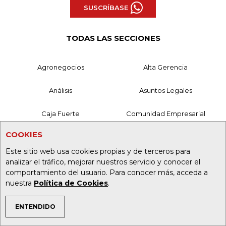
SUSCRÍBASE
TODAS LAS SECCIONES
Agronegocios
Alta Gerencia
Análisis
Asuntos Legales
Caja Fuerte
Comunidad Empresarial
COOKIES
Consumo
Directorio Empresarial
Este sitio web usa cookies propias y de terceros para
Economía
Empresas
analizar el tráfico, mejorar nuestros servicio y conocer el
comportamiento del usuario. Para conocer más, acceda a
nuestra
Política de Cookies
.
Especiales
Eventos
Finanzas
Finanzas Personales
ENTENDIDO
TEMAS DE INTERÉS