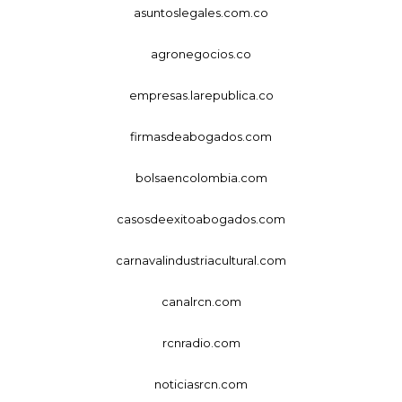
asuntoslegales.com.co
agronegocios.co
empresas.larepublica.co
firmasdeabogados.com
bolsaencolombia.com
casosdeexitoabogados.com
carnavalindustriacultural.com
canalrcn.com
rcnradio.com
noticiasrcn.com