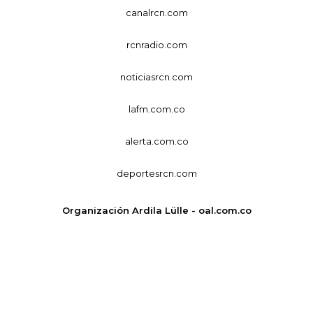
canalrcn.com
rcnradio.com
noticiasrcn.com
lafm.com.co
alerta.com.co
deportesrcn.com
Organización Ardila Lülle - oal.com.co