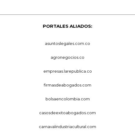
PORTALES ALIADOS:
asuntoslegales.com.co
agronegocios.co
empresas.larepublica.co
firmasdeabogados.com
bolsaencolombia.com
casosdeexitoabogados.com
carnavalindustriacultural.com