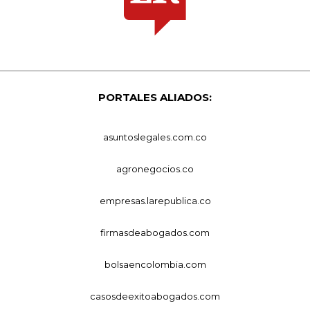
PORTALES ALIADOS:
asuntoslegales.com.co
agronegocios.co
empresas.larepublica.co
firmasdeabogados.com
bolsaencolombia.com
casosdeexitoabogados.com