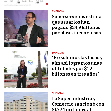
ENERGÍA
Superservicios estima
que usuarios han
pagado $24,9 billones
por obras inconclusas
BANCOS
"No subimos las tasas y
aún así logramos unas
utilidades por $1,2
billones en tres años"
JUDICIAL
La Superindustria y
Comercio sancionó con
$1.774 millones al