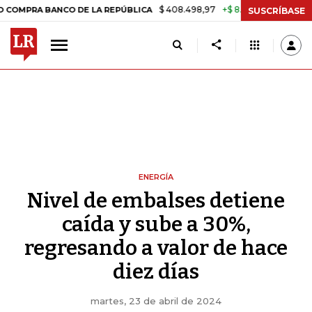
$ 408.498,97
+$ 8.753,81
+2,19%
RA BANCO DE LA REPÚBLICA
TAS
SUSCRÍBASE
ENERGÍA
Nivel de embalses detiene
caída y sube a 30%,
regresando a valor de hace
diez días
martes, 23 de abril de 2024