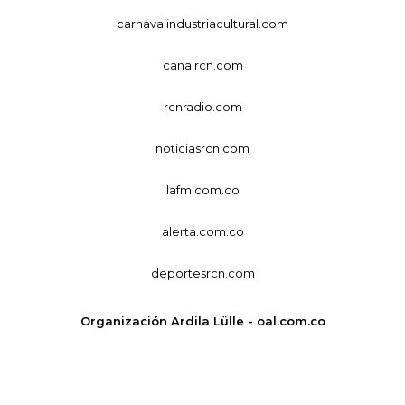
carnavalindustriacultural.com
canalrcn.com
rcnradio.com
noticiasrcn.com
lafm.com.co
alerta.com.co
deportesrcn.com
Organización Ardila Lülle - oal.com.co