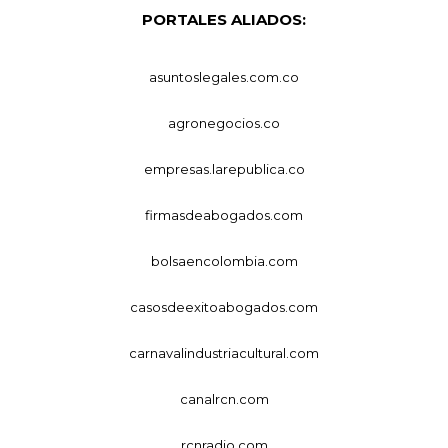
PORTALES ALIADOS:
asuntoslegales.com.co
agronegocios.co
empresas.larepublica.co
firmasdeabogados.com
bolsaencolombia.com
casosdeexitoabogados.com
carnavalindustriacultural.com
canalrcn.com
rcnradio.com