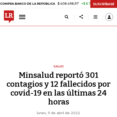
$ 408.498,97
+$ 8.753,81
+2,19%
ANCO DE LA REPÚBLICA
TASA DE
SUSCRÍBASE
SALUD
Minsalud reportó 301
contagios y 12 fallecidos por
covid-19 en las últimas 24
horas
lunes, 11 de abril de 2022