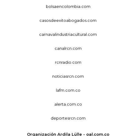
bolsaencolombia.com
casosdeexitoabogados.com
carnavalindustriacultural.com
canalrcn.com
rcnradio.com
noticiasrcn.com
lafm.com.co
alerta.com.co
deportesrcn.com
Organización Ardila Lülle - oal.com.co