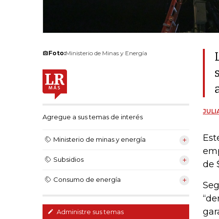
Foto:
Ministerio de Minas y Energía
JULI
Agregue a sus temas de interés
Est
Ministerio de minas y energía
emp
Subsidios
de 
Consumo de energía
Seg
“de
gar
Administre sus temas