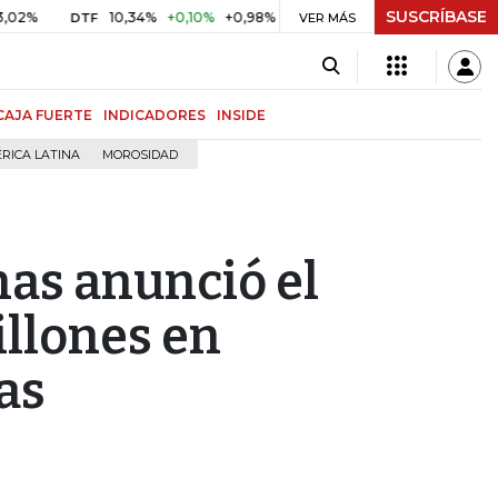
SUSCRÍBASE
10,34%
+0,10%
+0,98%
$ 416,86
+$ 0,05
+0,01%
DTF
UVR
VER MÁS
CAJA FUERTE
INDICADORES
INSIDE
RICA LATINA
MOROSIDAD
nas anunció el
illones en
as