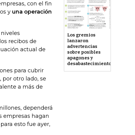
empresas, con el fin
ios y
una operación
 niveles
Los gremios
los recibos de
lanzaron
advertencias
tuación actual de
sobre posibles
apagones y
desabastecimiento
ones para cubrir
 por otro lado, se
valente a más de
millones, dependerá
las empresas hagan
 para esto fue ayer,