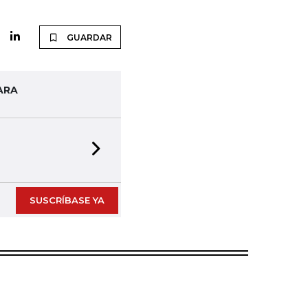
GUARDAR
ARA
Next slide
SUSCRÍBASE YA