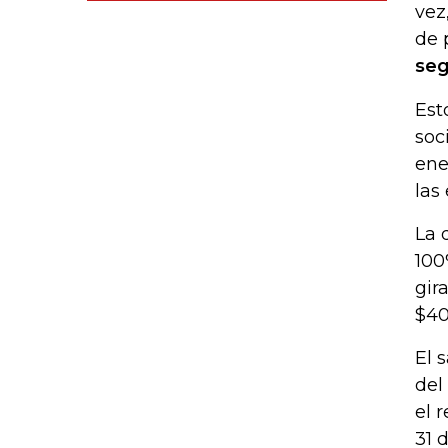
vez
de 
seg
Est
soc
ene
las
La 
100
gir
$40
El 
del
el 
31 