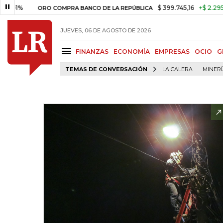
1%
$ 399.745,16
+$ 2.295,71
+
ORO COMPRA BANCO DE LA REPÚBLICA
JUEVES, 06 DE AGOSTO DE 2026
FINANZAS
ECONOMÍA
EMPRESAS
OCIO
G
TEMAS DE CONVERSACIÓN
LA CALERA
MINER