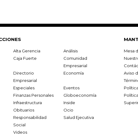
CCIONES
MANT
Alta Gerencia
Análisis
Mesa d
Caja Fuerte
Comunidad
Nuestr
Empresarial
Contác
Directorio
Economía
Aviso 
Empresarial
Términ
Especiales
Eventos
Políti
Finanzas Personales
Globoeconomía
Polític
Infraestructura
Inside
Superi
Obituarios
Ocio
Responsabilidad
Salud Ejecutiva
Social
Videos