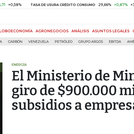
0,58%
29,66%
+0,87%
+3,02%
TASA DE USURA CRÉDITO CONSUMO
LOBOECONOMÍA
AGRONEGOCIOS
ANÁLISIS
ASUNTOS LEGALES
ÍA
CARBÓN
VENEZUELA
PETRÓLEO
GRUPO ARGOS
EBITDA
AMÉ
ENERGÍA
El Ministerio de Mi
giro de $900.000 m
subsidios a empres