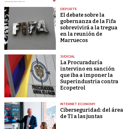
DEPORTE
El debate sobre la
gobernanza de la Fifa
sobrevivirá a la tregua
en la reunión de
Marruecos
JUDICIAL
La Procuraduría
intervino en sanción
que iba a imponer la
Superindustria contra
Ecopetrol
INTERNET ECONOMY
Ciberseguridad: del área
de TI a las juntas