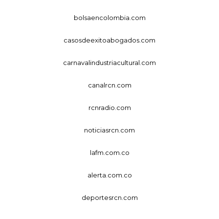
bolsaencolombia.com
casosdeexitoabogados.com
carnavalindustriacultural.com
canalrcn.com
rcnradio.com
noticiasrcn.com
lafm.com.co
alerta.com.co
deportesrcn.com