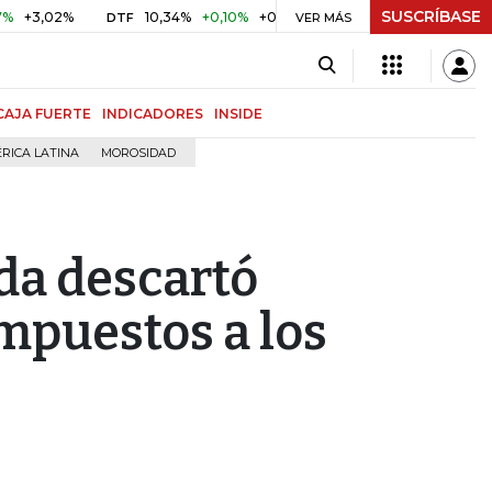
SUSCRÍBASE
02%
10,34%
+0,10%
+0,98%
$ 416,86
+$ 0,05
+0,01
DTF
UVR
VER MÁS
CAJA FUERTE
INDICADORES
INSIDE
RICA LATINA
MOROSIDAD
da descartó
mpuestos a los