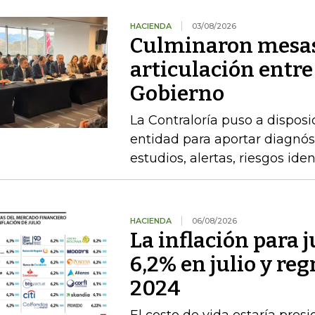
HACIENDA
03/08/2026
Culminaron mesas
articulación entre
Gobierno
La Contraloría puso a disposi
entidad para aportar diagnóst
estudios, alertas, riesgos ide
HACIENDA
06/08/2026
La inflación para j
6,2% en julio y re
2024