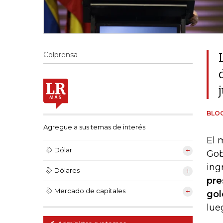
Colprensa
BLO
Agregue a sus temas de interés
El 
Dólar
Gob
ing
Dólares
pre
Mercado de capitales
gol
lue