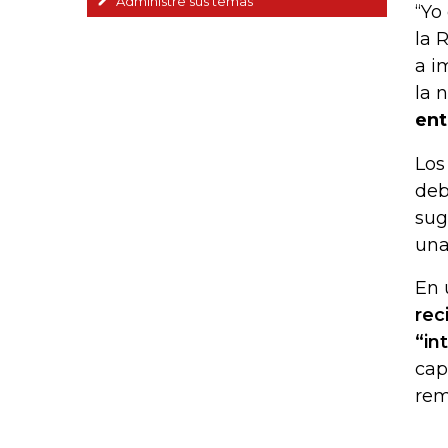
Administre sus temas
“Yo
la 
a i
la 
ent
Los
deb
sug
una
En 
rec
“in
cap
rem