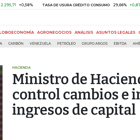
1
+0,58%
29,66%
+0,87%
+3,
TASA DE USURA CRÉDITO CONSUMO
LOBOECONOMÍA
AGRONEGOCIOS
ANÁLISIS
ASUNTOS LEGALES
ÍA
CARBÓN
VENEZUELA
PETRÓLEO
GRUPO ARGOS
EBITDA
AMÉ
HACIENDA
Ministro de Hacien
control cambios e i
ingresos de capital