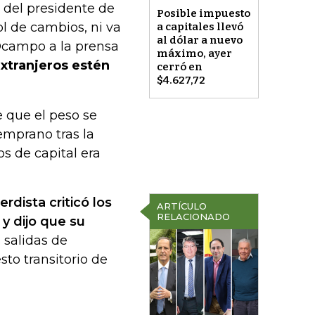
 del presidente de
Posible impuesto
l de cambios, ni va
a capitales llevó
al dólar a nuevo
 Ocampo a la prensa
máximo, ayer
xtranjeros estén
cerró en
$4.627,72
 que el peso se
temprano tras la
s de capital era
erdista criticó los
ARTÍCULO
RELACIONADO
y dijo que su
 salidas de
sto transitorio de