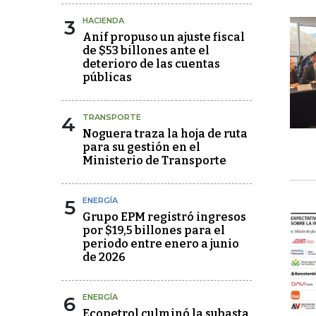
3
HACIENDA
Anif propuso un ajuste fiscal
de $53 billones ante el
deterioro de las cuentas
públicas
4
TRANSPORTE
Noguera traza la hoja de ruta
para su gestión en el
Ministerio de Transporte
5
ENERGÍA
Grupo EPM registró ingresos
por $19,5 billones para el
periodo entre enero a junio
de 2026
6
ENERGÍA
Ecopetrol culminó la subasta