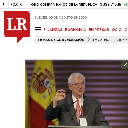
0,01%
$ 399.745,16
+$ 2.295,7
ORO COMPRA BANCO DE LA REPÚBLICA
JUEVES, 06 DE AGOSTO DE 2026
FINANZAS
ECONOMÍA
EMPRESAS
OCIO
G
TEMAS DE CONVERSACIÓN
LA CALERA
MINER