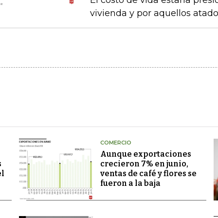
El costo de vida estaría pre
vivienda y por aquellos atad
COMERCIO
Aunque exportaciones
s
crecieron 7% en junio,
el
ventas de café y flores se
fueron a la baja