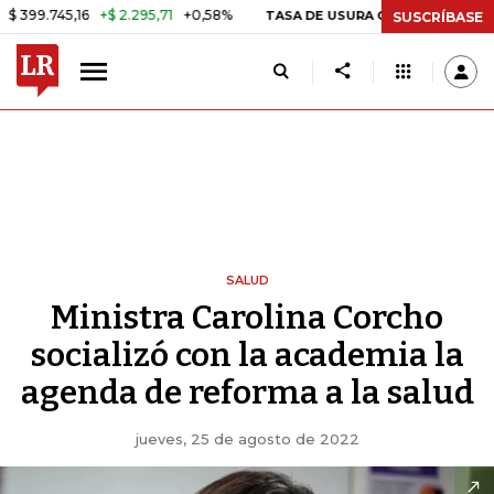
45,16
+$ 2.295,71
+0,58%
29,
TASA DE USURA CRÉDITO CONSUMO
SUSCRÍBASE
SALUD
Ministra Carolina Corcho
socializó con la academia la
agenda de reforma a la salud
jueves, 25 de agosto de 2022