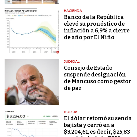
HACIENDA
Banco de la República
elevó su pronóstico de
inflación a 6,9% a cierre
de año por El Niño
JUDICIAL
Consejo de Estado
suspende designación
de Mancuso como gestor
de paz
BOLSAS
El dólar retomó su senda
bajista y cerró en a
$3.204,61, es decir, $25,83