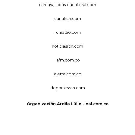
carnavalindustriacultural.com
canalrcn.com
rcnradio.com
noticiasrcn.com
lafm.com.co
alerta.com.co
deportesrcn.com
Organización Ardila Lülle - oal.com.co