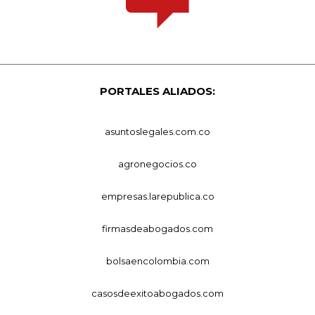
PORTALES ALIADOS:
asuntoslegales.com.co
agronegocios.co
empresas.larepublica.co
firmasdeabogados.com
bolsaencolombia.com
casosdeexitoabogados.com