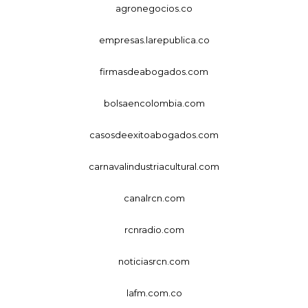
agronegocios.co
empresas.larepublica.co
firmasdeabogados.com
bolsaencolombia.com
casosdeexitoabogados.com
carnavalindustriacultural.com
canalrcn.com
rcnradio.com
noticiasrcn.com
lafm.com.co