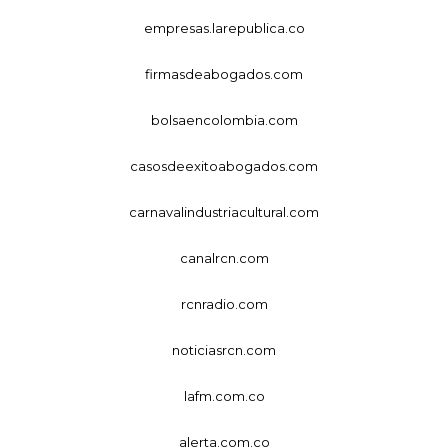
empresas.larepublica.co
firmasdeabogados.com
bolsaencolombia.com
casosdeexitoabogados.com
carnavalindustriacultural.com
canalrcn.com
rcnradio.com
noticiasrcn.com
lafm.com.co
alerta.com.co