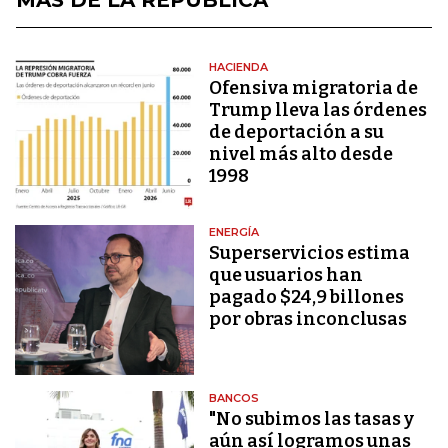
HACIENDA
Ofensiva migratoria de
Trump lleva las órdenes
de deportación a su
nivel más alto desde
1998
ENERGÍA
Superservicios estima
que usuarios han
pagado $24,9 billones
por obras inconclusas
BANCOS
"No subimos las tasas y
aún así logramos unas