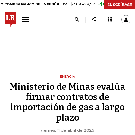
$ 408.498,97
+$ 8.753,81
+2,19%
A BANCO DE LA REPÚBLICA
TASA
SUSCRÍBASE
ENERGÍA
Ministerio de Minas evalúa
firmar contratos de
importación de gas a largo
plazo
viernes, 11 de abril de 2025