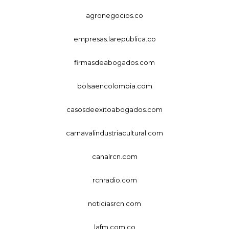
agronegocios.co
empresas.larepublica.co
firmasdeabogados.com
bolsaencolombia.com
casosdeexitoabogados.com
carnavalindustriacultural.com
canalrcn.com
rcnradio.com
noticiasrcn.com
lafm.com.co