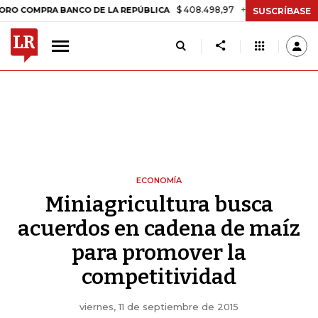
$ 408.498,97
+$ 8.753,81
+2,19%
MPRA BANCO DE LA REPÚBLICA
T
SUSCRÍBASE
ECONOMÍA
Miniagricultura busca
acuerdos en cadena de maíz
para promover la
competitividad
viernes, 11 de septiembre de 2015