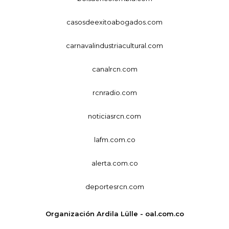
casosdeexitoabogados.com
carnavalindustriacultural.com
canalrcn.com
rcnradio.com
noticiasrcn.com
lafm.com.co
alerta.com.co
deportesrcn.com
Organización Ardila Lülle - oal.com.co