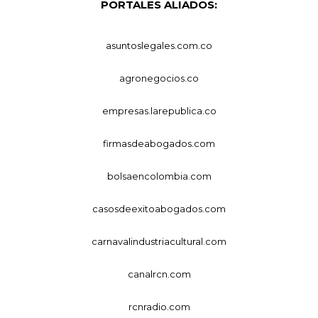
PORTALES ALIADOS:
asuntoslegales.com.co
agronegocios.co
empresas.larepublica.co
firmasdeabogados.com
bolsaencolombia.com
casosdeexitoabogados.com
carnavalindustriacultural.com
canalrcn.com
rcnradio.com