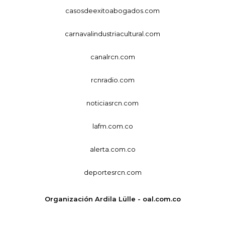
casosdeexitoabogados.com
carnavalindustriacultural.com
canalrcn.com
rcnradio.com
noticiasrcn.com
lafm.com.co
alerta.com.co
deportesrcn.com
Organización Ardila Lülle - oal.com.co