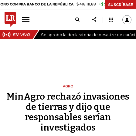
$ 418.111,88
+$ 9.612,91
+2,35%
OMPRA BANCO DE LA REPÚBLICA
TA
SUSCRÍBASE
EN VIVO
Se aprobó la declaratoria de desastre de carác
AGRO
MinAgro rechazó invasiones
de tierras y dijo que
responsables serían
investigados