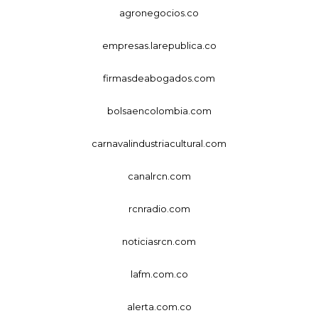
agronegocios.co
empresas.larepublica.co
firmasdeabogados.com
bolsaencolombia.com
carnavalindustriacultural.com
canalrcn.com
rcnradio.com
noticiasrcn.com
lafm.com.co
alerta.com.co