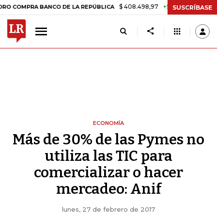
$ 408.498,97
+$ 8.753,81
+2,19%
MPRA BANCO DE LA REPÚBLICA
T
SUSCRÍBASE
ECONOMÍA
Más de 30% de las Pymes no
utiliza las TIC para
comercializar o hacer
mercadeo: Anif
lunes, 27 de febrero de 2017