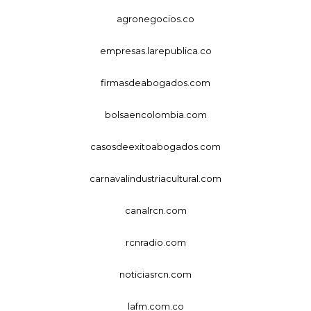
agronegocios.co
empresas.larepublica.co
firmasdeabogados.com
bolsaencolombia.com
casosdeexitoabogados.com
carnavalindustriacultural.com
canalrcn.com
rcnradio.com
noticiasrcn.com
lafm.com.co