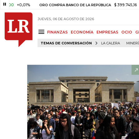
0
+0,01%
$ 399.745,16
+$ 2.2
ORO COMPRA BANCO DE LA REPÚBLICA
JUEVES, 06 DE AGOSTO DE 2026
FINANZAS
ECONOMÍA
EMPRESAS
OCIO
G
TEMAS DE CONVERSACIÓN
LA CALERA
MINER