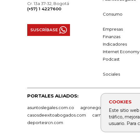
Cr. 13a 37-32, Bogotá
(+57) 1 4227600
Consumo
Empresas
SUSCRÍBASE
Finanzas
Indicadores
Internet Economy
Podcast
Sociales
PORTALES ALIADOS:
COOKIES
asuntoslegales.com.co
agronegocios.co
empresas
Este sitio web
casosdeexitoabogados.com
carnavalindustriacultur
tráfico, mejor
deportesrcn.com
usuario. Para