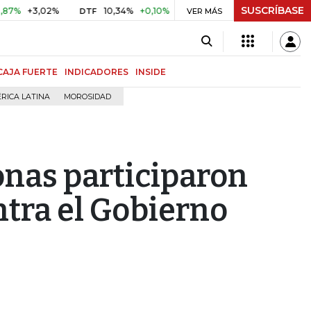
SUSCRÍBASE
+3,02%
10,34%
+0,10%
+0,98%
$ 416,86
+$ 0,05
+0
DTF
VER MÁS
UVR
CAJA FUERTE
INDICADORES
INSIDE
RICA LATINA
MOROSIDAD
onas participaron
ntra el Gobierno