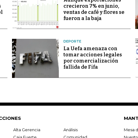
s
crecieron 7% en junio,
el
ventas de café y flores se
fueron a la baja
DEPORTE
La Uefa amenaza con
tomar acciones legales
por comercialización
fallida de Fifa
CCIONES
MANT
Alta Gerencia
Análisis
Mesa d
Caja Fuerte
Comunidad
Nuestr