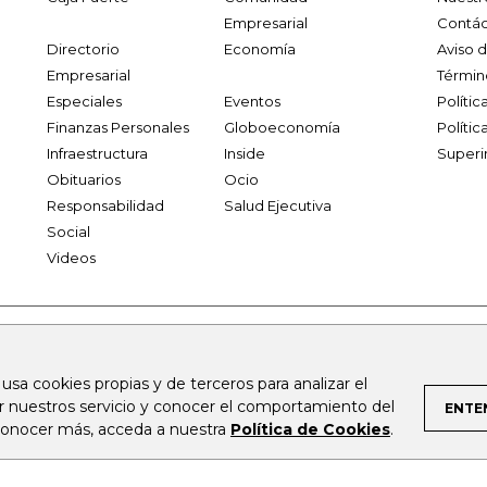
Empresarial
Contác
Directorio
Economía
Aviso 
Empresarial
Términ
Especiales
Eventos
Políti
Finanzas Personales
Globoeconomía
Polític
Infraestructura
Inside
Superi
Obituarios
Ocio
Responsabilidad
Salud Ejecutiva
Social
Videos
.larepublica.co
firmasdeabogados.com
bolsaencolombia.com
 usa cookies propias y de terceros para analizar el
al.com
canalrcn.com
rcnradio.com
noticiasrcn.com
lafm.c
ar nuestros servicio y conocer el comportamiento del
ENTE
 conocer más, acceda a nuestra
Política de Cookies
.