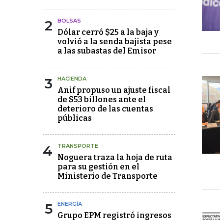
2
BOLSAS
Dólar cerró $25 a la baja y
volvió a la senda bajista pese
a las subastas del Emisor
3
HACIENDA
Anif propuso un ajuste fiscal
de $53 billones ante el
deterioro de las cuentas
públicas
4
TRANSPORTE
Noguera traza la hoja de ruta
para su gestión en el
Ministerio de Transporte
5
ENERGÍA
Grupo EPM registró ingresos