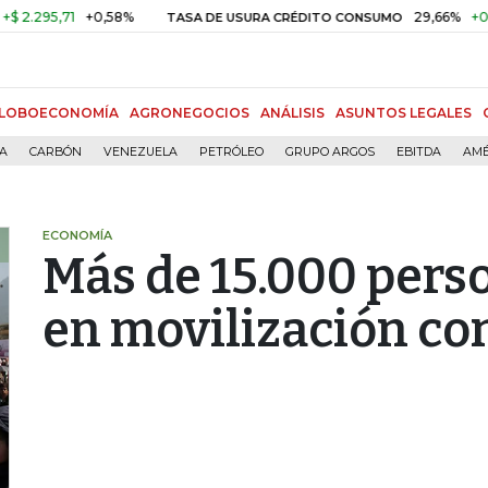
95,71
+0,58%
29,66%
+0,87%
TASA DE USURA CRÉDITO CONSUMO
LOBOECONOMÍA
AGRONEGOCIOS
ANÁLISIS
ASUNTOS LEGALES
ÍA
CARBÓN
VENEZUELA
PETRÓLEO
GRUPO ARGOS
EBITDA
AMÉ
ECONOMÍA
Más de 15.000 pers
en movilización co