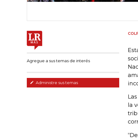
COL
Est
soc
Agregue a sus temas de interés
Nac
ama
inc
Administre sus temas
Las
la 
tri
cor
“De