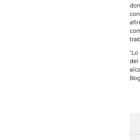
don
con
afi
com
tra
“Lo
del
alc
Bog