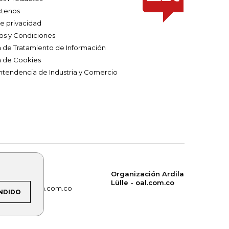
tenos
de privacidad
os y Condiciones
ca de Tratamiento de Información
a de Cookies
ntendencia de Industria y Comercio
Organización Ardila
Lülle - oal.com.co
om.co
alerta.com.co
NDIDO