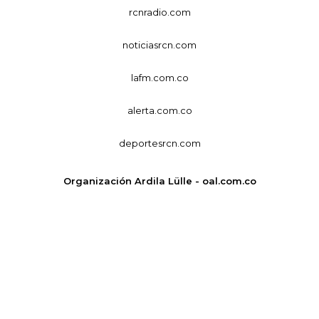
rcnradio.com
noticiasrcn.com
lafm.com.co
alerta.com.co
deportesrcn.com
Organización Ardila Lülle - oal.com.co