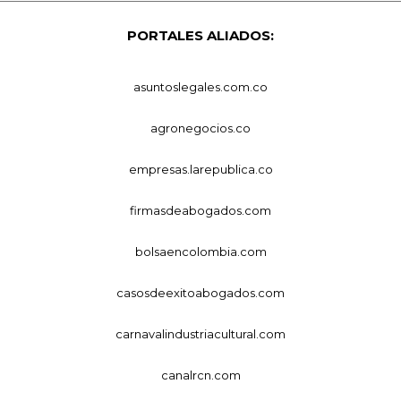
PORTALES ALIADOS:
asuntoslegales.com.co
agronegocios.co
empresas.larepublica.co
firmasdeabogados.com
bolsaencolombia.com
casosdeexitoabogados.com
carnavalindustriacultural.com
canalrcn.com