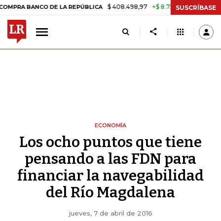
$ 408.498,97
+$ 8.753,81
+2,19%
ANCO DE LA REPÚBLICA
TASA D
SUSCRÍBASE
ECONOMÍA
Los ocho puntos que tiene
pensando a las FDN para
financiar la navegabilidad
del Río Magdalena
jueves, 7 de abril de 2016