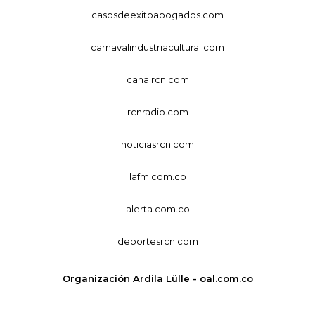
casosdeexitoabogados.com
carnavalindustriacultural.com
canalrcn.com
rcnradio.com
noticiasrcn.com
lafm.com.co
alerta.com.co
deportesrcn.com
Organización Ardila Lülle - oal.com.co