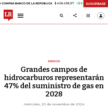
$ 408.498,97
+$ 8.753,81
+2,19%
BANCO DE LA REPÚBLICA
TASA 
SUSCRÍBASE
ENERGÍA
Grandes campos de
hidrocarburos representarán
47% del suministro de gas en
2028
miércoles, 20 de noviembre de 2024