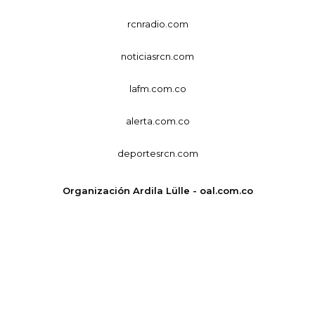
rcnradio.com
noticiasrcn.com
lafm.com.co
alerta.com.co
deportesrcn.com
Organización Ardila Lülle - oal.com.co