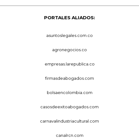
PORTALES ALIADOS:
asuntoslegales.com.co
agronegocios.co
empresas.larepublica.co
firmasdeabogados.com
bolsaencolombia.com
casosdeexitoabogados.com
carnavalindustriacultural.com
canalrcn.com