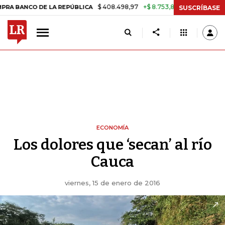
$ 408.498,97
+$ 8.753,81
+2,19%
O DE LA REPÚBLICA
TASA DE U
SUSCRÍBASE
ECONOMÍA
Los dolores que ‘secan’ al río
Cauca
viernes, 15 de enero de 2016