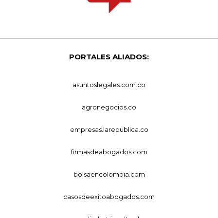
PORTALES ALIADOS:
asuntoslegales.com.co
agronegocios.co
empresas.larepublica.co
firmasdeabogados.com
bolsaencolombia.com
casosdeexitoabogados.com