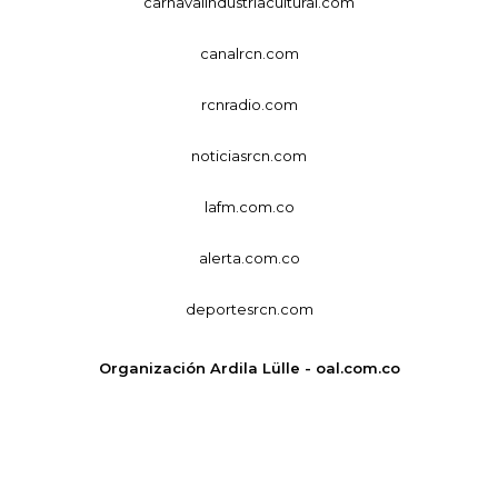
carnavalindustriacultural.com
canalrcn.com
rcnradio.com
noticiasrcn.com
lafm.com.co
alerta.com.co
deportesrcn.com
Organización Ardila Lülle - oal.com.co