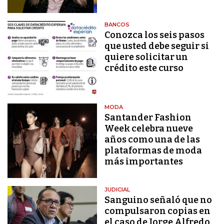
BANCOS
Conozca los seis pasos
que usted debe seguir si
quiere solicitar un
crédito este curso
MODA
Santander Fashion
Week celebra nueve
años como una de las
plataformas de moda
más importantes
JUDICIAL
Sanguino señaló que no
compulsaron copias en
el caso de Jorge Alfredo