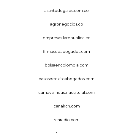
asuntoslegales.com.co
agronegocios.co
empresas.larepublica.co
firmasdeabogados.com
bolsaencolombia.com
casosdeexitoabogados.com
carnavalindustriacultural.com
canalrcn.com
rcnradio.com