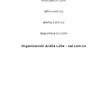
noticiasrcn.com
lafm.com.co
alerta.com.co
deportesrcn.com
Organización Ardila Lülle - oal.com.co