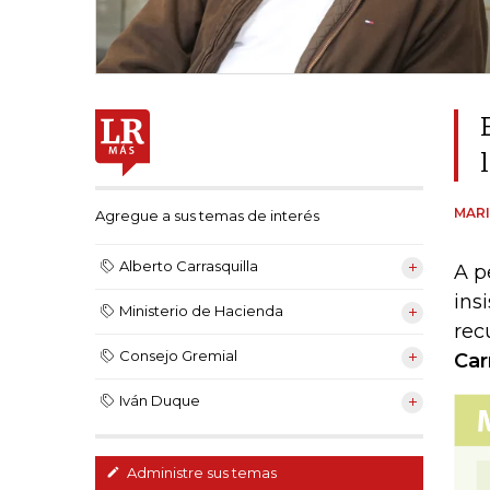
MAR
Agregue a sus temas de interés
Alberto Carrasquilla
A p
ins
Ministerio de Hacienda
rec
Consejo Gremial
Car
Iván Duque
Administre sus temas