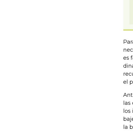
Par
nec
es 
din
rec
el 
Ant
las
los
baj
la 