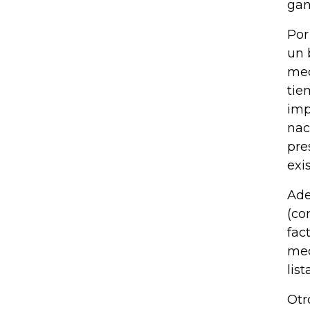
gan
Por
un 
med
tie
imp
nac
pre
exi
Ade
(co
fac
mec
lis
Otr