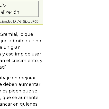
Gremial, lo que
nque admite que no
ta un gran
as y eso impide usar
n el crecimiento, y
ad”.
abaje en mejorar
 se deben aumentar
mios piden que se
8%, que se aumente
rancar en quienes