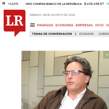
,40%
$ 408.498,97
+$ 8.753,8
ORO COMPRA BANCO DE LA REPÚBLICA
SÁBADO, 08 DE AGOSTO DE 2026
FINANZAS
ECONOMÍA
EMPRESAS
OCIO
G
TEMAS DE CONVERSACIÓN
ECONOMÍA
GOBIE