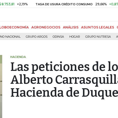
1
+2,19%
29,66%
+0,87%
+3,0
TASA DE USURA CRÉDITO CONSUMO
LOBOECONOMÍA
AGRONEGOCIOS
ANÁLISIS
ASUNTOS LEGALES
RNO NACIONAL
GRUPO ARGOS
ODINSA
HOGAR
GRUPO NUTRESA
A
HACIENDA
Las peticiones de l
Alberto Carrasquill
Hacienda de Duqu