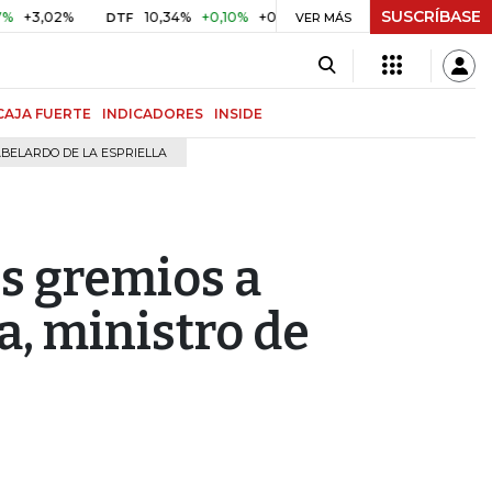
SUSCRÍBASE
2%
10,34%
+0,10%
+0,98%
$ 416,96
+$ 0,05
+0,01%
DTF
UVR
VER MÁS
CAJA FUERTE
INDICADORES
INSIDE
BELARDO DE LA ESPRIELLA
os gremios a
a, ministro de
e