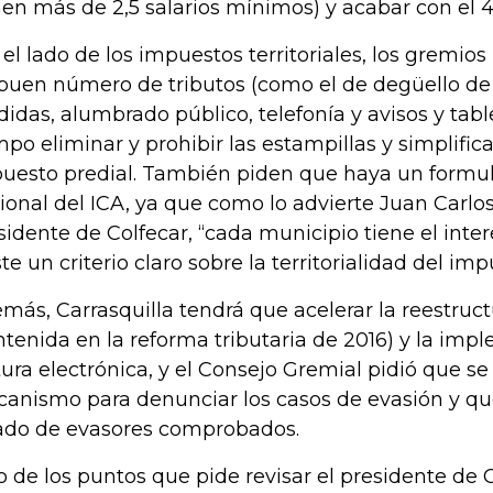
en más de 2,5 salarios mínimos) y acabar con el 4
 el lado de los impuestos territoriales, los gremio
buen número de tributos (como el de degüello de
idas, alumbrado público, telefonía y avisos y tabl
mpo eliminar y prohibir las estampillas y simplificar
uesto predial. También piden que haya un formul
ional del ICA, ya que como lo advierte Juan Carlo
sidente de Colfecar, “cada municipio tiene el inte
ste un criterio claro sobre la territorialidad del imp
más, Carrasquilla tendrá que acelerar la reestruct
ntenida en la reforma tributaria de 2016) y la imp
tura electrónica, y el Consejo Gremial pidió que se
anismo para denunciar los casos de evasión y qu
tado de evasores comprobados.
o de los puntos que pide revisar el presidente de C