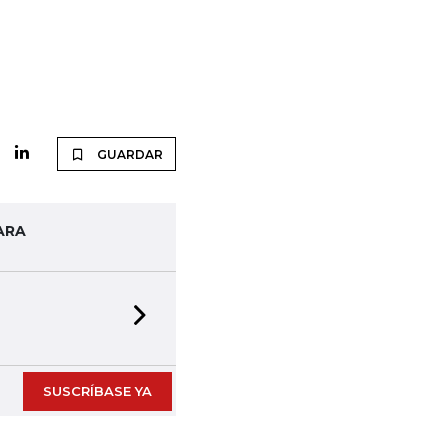
GUARDAR
ARA
Next slide
SUSCRÍBASE YA