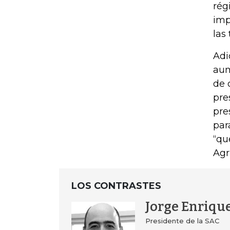
rég
imp
las
Adi
aum
de 
pre
pre
par
“qu
Agr
LOS CONTRASTES
Jorge Enriqu
Presidente de la SAC