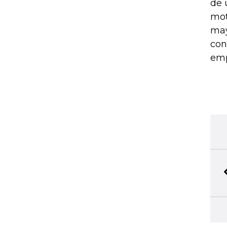
de 
mot
may
con
emp