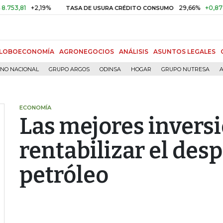
+2,19%
29,66%
+0,87%
+3,0
TASA DE USURA CRÉDITO CONSUMO
LOBOECONOMÍA
AGRONEGOCIOS
ANÁLISIS
ASUNTOS LEGALES
RNO NACIONAL
GRUPO ARGOS
ODINSA
HOGAR
GRUPO NUTRESA
A
ECONOMÍA
Las mejores invers
rentabilizar el des
petróleo