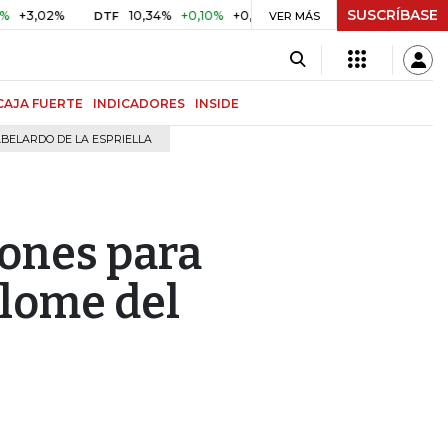
SUSCRÍBASE
2%
10,34%
+0,10%
+0,98%
$ 416,91
+$ 0,05
+0,01%
DTF
UVR
VER MÁS
CAJA FUERTE
INDICADORES
INSIDE
BELARDO DE LA ESPRIELLA
iones para
plome del