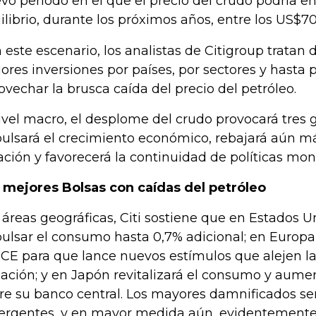
vo periodo en el que el precio del crudo podría en
ilibrio, durante los próximos años, entre los US$7
 este escenario, los analistas de Citigroup tratan d
ores inversiones por países, por sectores y hasta 
ovechar la brusca caída del precio del petróleo.
ivel macro, el desplome del crudo provocará tres 
ulsará el crecimiento económico, rebajará aún má
lación y favorecerá la continuidad de políticas mon
 mejores Bolsas con caídas del petróleo
 áreas geográficas, Citi sostiene que en Estados U
ulsar el consumo hasta 0,7% adicional; en Europa 
BCE para que lance nuevos estímulos que alejen l
lación; y en Japón revitalizará el consumo y aumen
re su banco central. Los mayores damnificados s
rgentes, y en mayor medida aún, evidentemente,