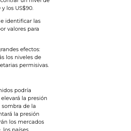
contrar un nivel de
0 y los US$90.
e identificar las
por valores para
grandes efectos:
s los niveles de
etarias permisivas.
nidos podría
elevará la presión
a sombra de la
tará la presión
erán los mercados
 los países