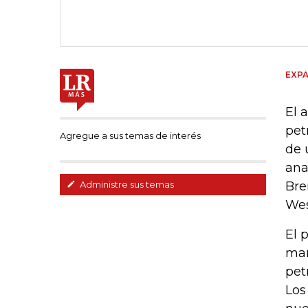
EXPA
El 
pet
Agregue a sus temas de interés
de 
ana
Bre
Administre sus temas
Wes
El 
man
pet
Los