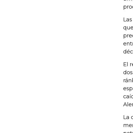
pro
Las
que
pre
ent
déc
El 
dos
rán
esp
caí
Ale
La 
mer