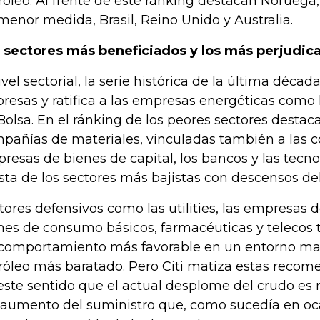
róleo. Al frente de este ránking destacan Noruega,
menor medida, Brasil, Reino Unido y Australia.
 sectores más beneficiados y los más perjudic
ivel sectorial, la serie histórica de la última déca
presas y ratifica a las empresas energéticas como
Bolsa. En el ránking de los peores sectores desta
pañías de materiales, vinculadas también a las 
resas de bienes de capital, los bancos y las tecn
lista de los sectores más bajistas con descensos del
tores defensivos como las utilities, las empresas 
nes de consumo básicos, farmacéuticas y telecos t
comportamiento más favorable en un entorno ma
róleo más baratado. Pero Citi matiza estas reco
este sentido que el actual desplome del crudo e
 aumento del suministro que, como sucedía en oca