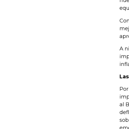
nue
equ
Con
mej
apr
A n
imp
inf
Las
Por
imp
al 
def
sob
eme