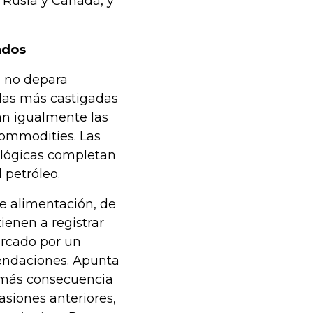
 Rusia y Canadá, y
ados
da no depara
 las más castigadas
can igualmente las
commodities. Las
ológicas completan
 petróleo.
de alimentación, de
ienen a registrar
rcado por un
mendaciones. Apunta
s más consecuencia
siones anteriores,