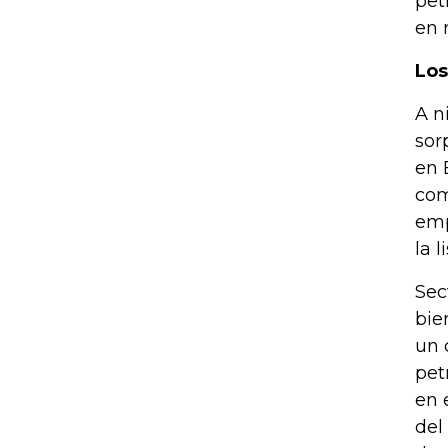
pet
en 
Los
A n
sor
en 
com
emp
la 
Sec
bie
un 
pet
en 
del