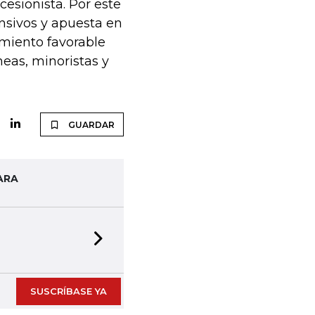
esionista. Por este
nsivos y apuesta en
miento favorable
neas, minoristas y
GUARDAR
ARA
Next slide
SUSCRÍBASE YA