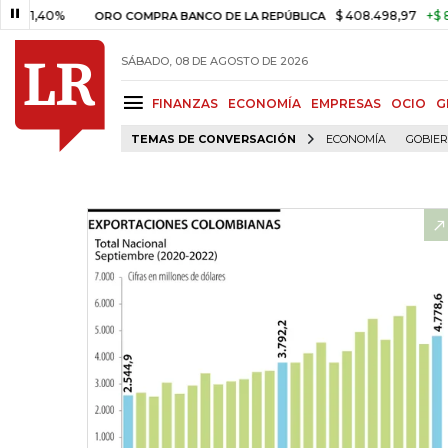
40%
$ 408.498,97
+$ 8.753,81
ORO COMPRA BANCO DE LA REPÚBLICA
SÁBADO, 08 DE AGOSTO DE 2026
FINANZAS
ECONOMÍA
EMPRESAS
OCIO
G
TEMAS DE CONVERSACIÓN
ECONOMÍA
GOBIE