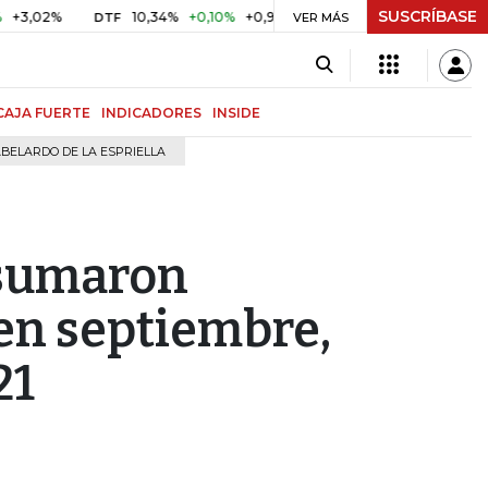
SUSCRÍBASE
%
10,34%
+0,10%
+0,98%
$ 416,96
+$ 0,05
+0,01%
DTF
UVR
VER MÁS
CAJA FUERTE
INDICADORES
INSIDE
BELARDO DE LA ESPRIELLA
 sumaron
en septiembre,
21