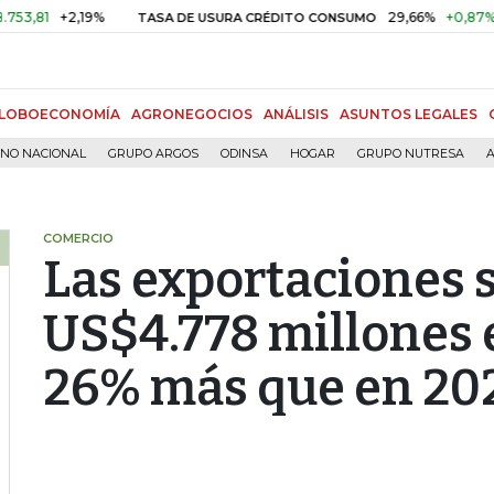
+2,19%
29,66%
+0,87%
+3,02
TASA DE USURA CRÉDITO CONSUMO
LOBOECONOMÍA
AGRONEGOCIOS
ANÁLISIS
ASUNTOS LEGALES
RNO NACIONAL
GRUPO ARGOS
ODINSA
HOGAR
GRUPO NUTRESA
A
COMERCIO
Las exportaciones
US$4.778 millones 
26% más que en 20