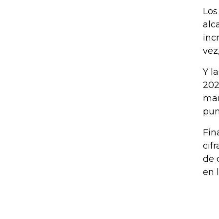
Los
alc
inc
vez
Y l
202
man
pun
Fin
cif
de 
en 