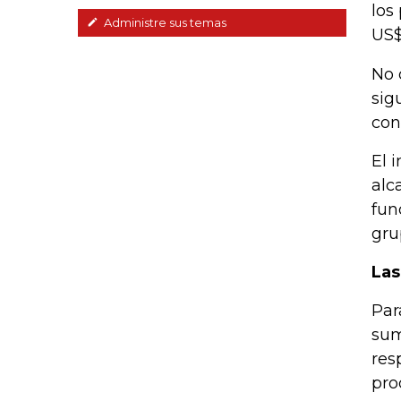
los
Administre sus temas
US$
No 
sig
con
El 
alc
fun
gru
Las
Par
sum
res
pro