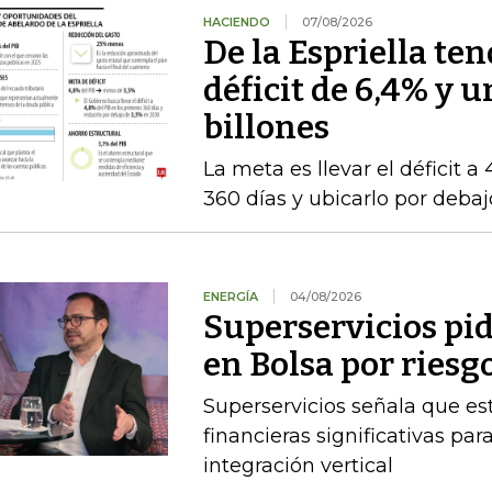
HACIENDO
07/08/2026
De la Espriella te
déficit de 6,4% y u
billones
La meta es llevar el déficit a
360 días y ubicarlo por deba
ENERGÍA
04/08/2026
Superservicios pid
en Bolsa por riesg
Superservicios señala que e
financieras significativas p
integración vertical