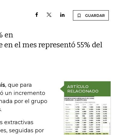
GUARDAR
% en
e en el mes representó 55% del
ís
, que para
ARTÍCULO
RELACIONADO
tró un incremento
onada por el grupo
.
s extractivas
es, seguidas por