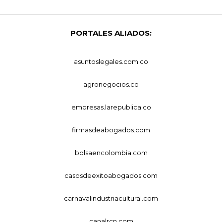
PORTALES ALIADOS:
asuntoslegales.com.co
agronegocios.co
empresas.larepublica.co
firmasdeabogados.com
bolsaencolombia.com
casosdeexitoabogados.com
carnavalindustriacultural.com
canalrcn.com