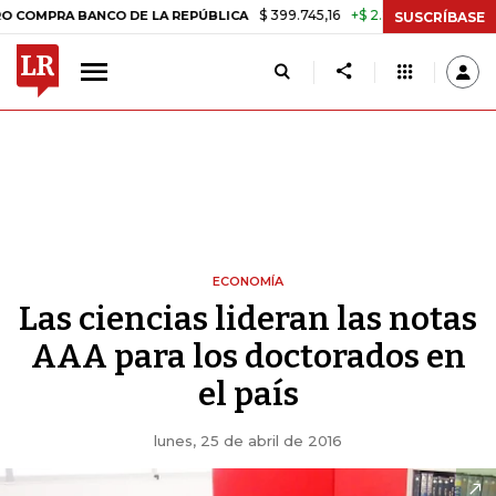
$ 399.745,16
+$ 2.295,71
+0,58%
 BANCO DE LA REPÚBLICA
TASA 
SUSCRÍBASE
ECONOMÍA
Las ciencias lideran las notas
AAA para los doctorados en
el país
lunes, 25 de abril de 2016