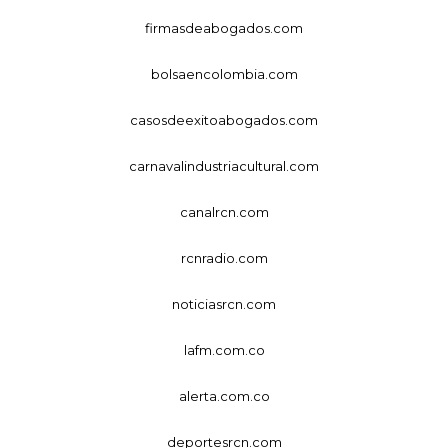
firmasdeabogados.com
bolsaencolombia.com
casosdeexitoabogados.com
carnavalindustriacultural.com
canalrcn.com
rcnradio.com
noticiasrcn.com
lafm.com.co
alerta.com.co
deportesrcn.com