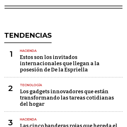
TENDENCIAS
HACIENDA
1
Estos son los invitados
internacionales que llegan a la
posesión de De la Espriella
TECNOLOGÍA
2
Los gadgets innovadores que están
transformando las tareas cotidianas
del hogar
HACIENDA
3
Las cinco banderas rojas que hereda el