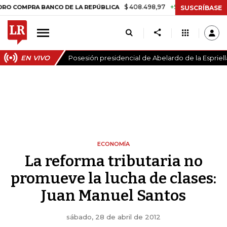
$ 408.498,97
+$ 8.753,81
+2,19%
PRA BANCO DE LA REPÚBLICA
TA
SUSCRÍBASE
EN VIVO
Posesión presidencial de Abelardo de la Espriell
ECONOMÍA
La reforma tributaria no
promueve la lucha de clases:
Juan Manuel Santos
sábado, 28 de abril de 2012