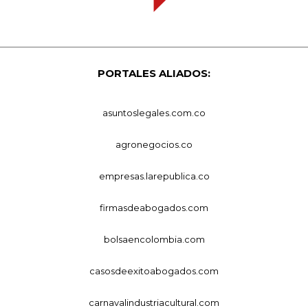
PORTALES ALIADOS:
asuntoslegales.com.co
agronegocios.co
empresas.larepublica.co
firmasdeabogados.com
bolsaencolombia.com
casosdeexitoabogados.com
carnavalindustriacultural.com