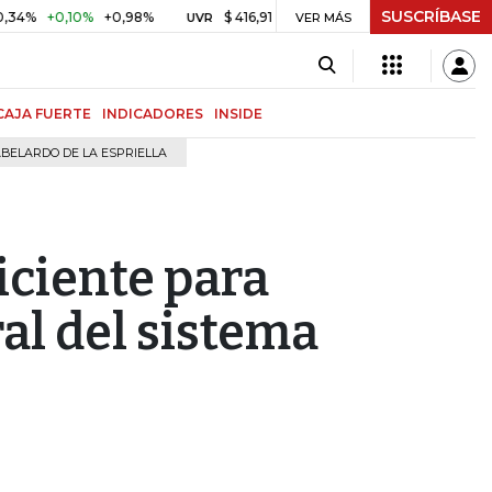
SUSCRÍBASE
0,10%
+0,98%
$ 416,91
+$ 0,05
+0,01%
US$ 64.4
UVR
VER MÁS
BITCOIN
CAJA FUERTE
INDICADORES
INSIDE
BELARDO DE LA ESPRIELLA
iciente para
al del sistema