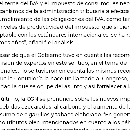
el tema del IVA y el impuesto de consumo “es nece
anismos de la administración tributaria a efectos
umplimiento de las obligaciones del IVA, como t
 niveles de productividad del impuesto, que si bie
ptable con los estándares internacionales, se ha r
imos años”, añadió el análisis.
esar de que el Gobierno tuvo en cuenta las reco
isión de expertos en este sentido, en el tema de l
ionales, no se tuvieron en cuenta las mismas rec
que la Contraloría la hace un llamado al Congreso,
idad la que se ocupe del asunto y así fortalecer a 
 último, la CGN se pronunció sobre los nuevos im
 bebidas azucaradas, al carbono y el aumento de las
sumo de cigarrillos y tabaco elaborado. “En gener
o tributos bien intencionados en cuanto a los há