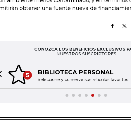
un ambiente menos contaminado; y en términos d
mitirán obtener una fuente nueva de financiamien
CONOZCA LOS BENEFICIOS EXCLUSIVOS P
NUESTROS SUSCRIPTORES
OTECA PERSONAL
Previous slide
y conserve sus artículos favoritos