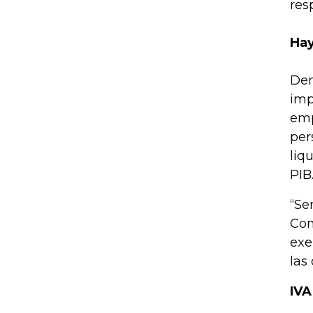
res
Hay
Den
imp
emp
per
liq
PIB
“Se
Con
exe
las
IVA