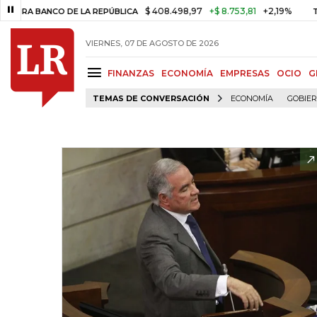
$ 408.498,97
+$ 8.753,81
+2,19%
ANCO DE LA REPÚBLICA
TASA DE 
VIERNES, 07 DE AGOSTO DE 2026
FINANZAS
ECONOMÍA
EMPRESAS
OCIO
G
TEMAS DE CONVERSACIÓN
ECONOMÍA
GOBIE