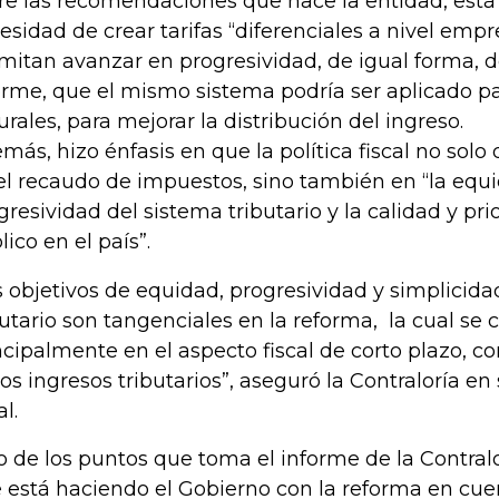
re las recomendaciones que hace la entidad, está
esidad de crear tarifas “diferenciales a nivel empr
mitan avanzar en progresividad, de igual forma, d
orme, que el mismo sistema podría ser aplicado pa
urales, para mejorar la distribución del ingreso.
más, hizo énfasis en que la política fiscal no sol
el recaudo de impuestos, sino también en “la equi
gresividad del sistema tributario y la calidad y pri
lico en el país”.
s objetivos de equidad, progresividad y simplicida
butario son tangenciales en la reforma, la cual se 
ncipalmente en el aspecto fiscal de corto plazo, 
los ingresos tributarios”, aseguró la Contraloría e
al.
o de los puntos que toma el informe de la Contralo
 está haciendo el Gobierno con la reforma en cue