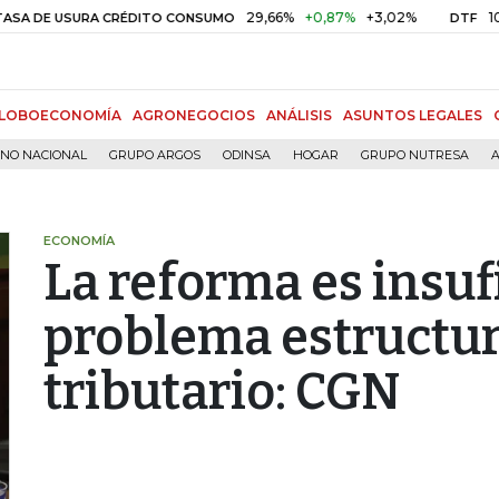
29,66%
+0,87%
+3,02%
10,34%
+
USURA CRÉDITO CONSUMO
DTF
LOBOECONOMÍA
AGRONEGOCIOS
ANÁLISIS
ASUNTOS LEGALES
RNO NACIONAL
GRUPO ARGOS
ODINSA
HOGAR
GRUPO NUTRESA
A
ECONOMÍA
La reforma es insuf
problema estructur
tributario: CGN