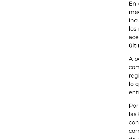
En 
mec
inc
los
ace
últ
A p
com
reg
lo 
ent
Por
las
con
com