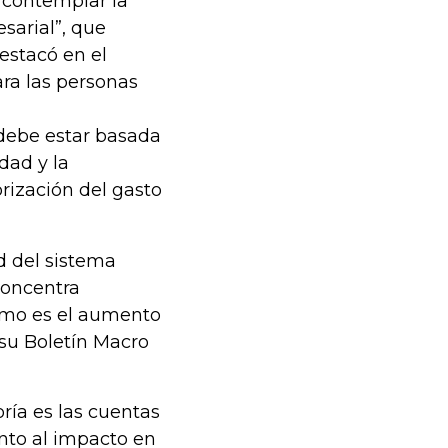
 contemplar la
esarial”, que
estacó en el
ra las personas
o debe estar basada
dad y la
orización del gasto
d del sistema
concentra
como es el aumento
n su Boletín Macro
ría es las cuentas
nto al impacto en