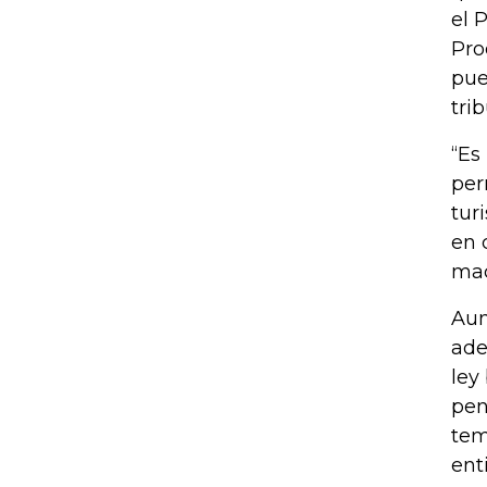
el 
Pro
pue
tri
“Es
per
tur
en 
mac
Aun
ade
ley
pen
tem
ent