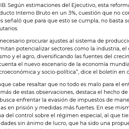
PIB. Según estimaciones del Ejecutivo, esta refor
ducto Interno Bruto en un 3%, cuestión que no c
s señaló que para que esto se cumpla, no basta 
butarios.
 necesario procurar ajustes al sistema de producc
mitan potencializar sectores como la industria, el 
ismo y el agro, diversificando las fuentes del crec
cuenta el nuevo escenario de la economía mundia
roeconómica y socio-política”, dice el boletín en 
que cabe resaltar que no todo es malo para el ent
más de estas observaciones, destaca el hecho de 
 busca enfrentar la evasión de impuestos de maner
as en prisión y medidas más fuertes. En ese mism
a del control sobre el régimen especial, al que ti
idades sin ánimo de lucro, que ha sido una propu