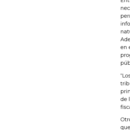
Ent
nec
per
inf
nat
Ade
en 
pro
púb
“Lo
tri
pri
de 
fisc
Otr
que