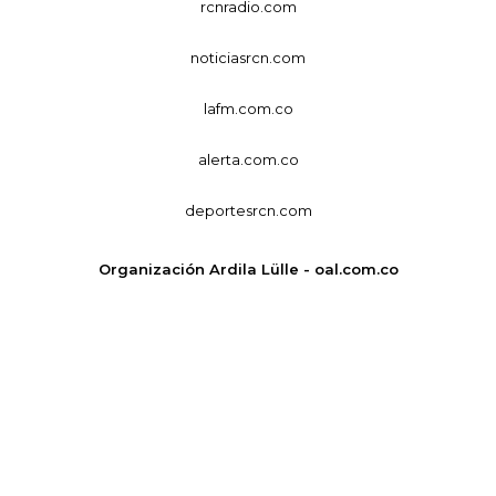
rcnradio.com
noticiasrcn.com
lafm.com.co
alerta.com.co
deportesrcn.com
Organización Ardila Lülle - oal.com.co