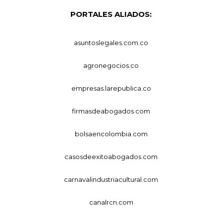
PORTALES ALIADOS:
asuntoslegales.com.co
agronegocios.co
empresas.larepublica.co
firmasdeabogados.com
bolsaencolombia.com
casosdeexitoabogados.com
carnavalindustriacultural.com
canalrcn.com