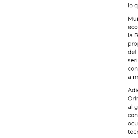
lo 
Muñ
eco
la 
pro
del
ser
con
a m
Adi
Ori
al 
con
ocu
tec