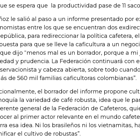
que se espera que la productividad pase de 11 saco
oz le salió al paso a un informe presentado por e
nomistas entre los que se encuentran dos exdirec
República, para redireccionar la política cafetera, 
puesta para que se lleve la caficultura a un negoci
 que dijo “menos mal es un borrador, porque a mi 
iedad y prudencia. La Federación continuará con e
servacionista y cabeza abierta, sobre todo cuando
ás de 560 mil familias caficultoras colombianas”.
cionalmente, el borrador del informe propone culti
noquía la variedad de café robusta, idea que le p
gerente general de la Federación de Cafeteros, qui
ocer al primer actor relevante en el mundo cafeter
rra esa idea. Ni los brasileños ni los vietnamitas,
nificar el cultivo de robustas”.