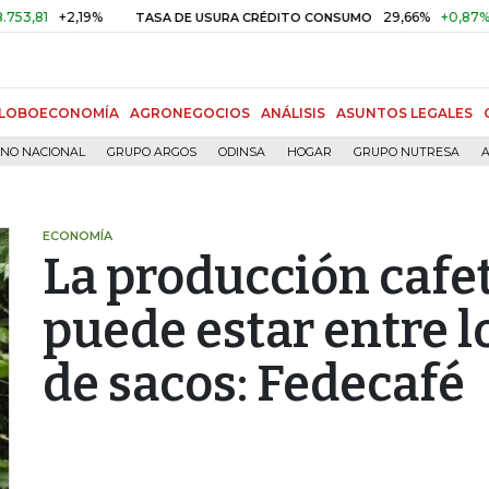
+2,19%
29,66%
+0,87%
+3,02
TASA DE USURA CRÉDITO CONSUMO
LOBOECONOMÍA
AGRONEGOCIOS
ANÁLISIS
ASUNTOS LEGALES
RNO NACIONAL
GRUPO ARGOS
ODINSA
HOGAR
GRUPO NUTRESA
A
ECONOMÍA
La producción cafe
puede estar entre l
de sacos: Fedecafé