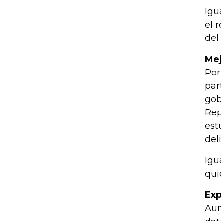
Igu
el 
del
Mej
Por
par
gob
Rep
est
del
Igu
qui
Exp
Aun