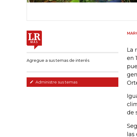
MARG
La 
en 
Agregue a sus temas de interés
pue
gen
Ort
Administre sus temas
Igu
cli
de 
Seg
las