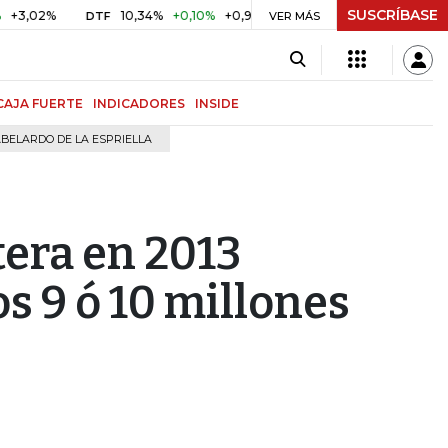
SUSCRÍBASE
%
10,34%
+0,10%
+0,98%
$ 416,91
+$ 0,05
+0,01%
DTF
UVR
VER MÁS
CAJA FUERTE
INDICADORES
INSIDE
BELARDO DE LA ESPRIELLA
tera en 2013
os 9 ó 10 millones