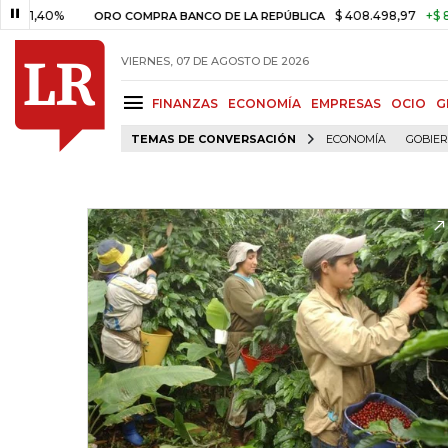
0%
$ 408.498,97
+$ 8.753,81
ORO COMPRA BANCO DE LA REPÚBLICA
VIERNES, 07 DE AGOSTO DE 2026
FINANZAS
ECONOMÍA
EMPRESAS
OCIO
G
TEMAS DE CONVERSACIÓN
ECONOMÍA
GOBIE