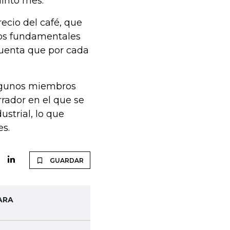
uinto mes.
ecio del café, que
los fundamentales
cuenta que por cada
algunos miembros
rador en el que se
ustrial, lo que
es.
GUARDAR
ARA