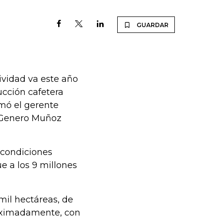
GUARDAR
ividad va este año
ucción cafetera
rmó el gerente
s Genero Muñoz
 condiciones
e a los 9 millones
mil hectáreas, de
roximadamente, con