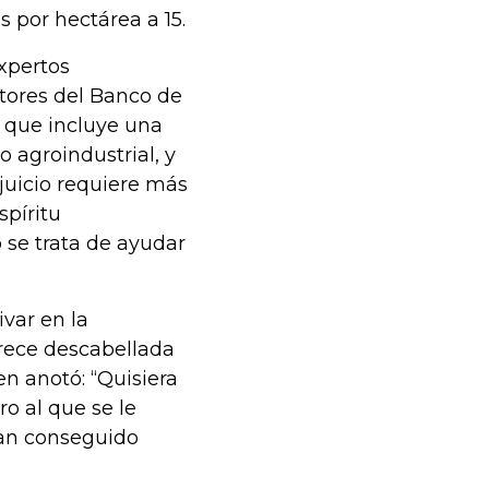
s por hectárea a 15.
xpertos
tores del Banco de
el que incluye una
o agroindustrial, y
juicio requiere más
spíritu
 se trata de ayudar
var en la
arece descabellada
en anotó: “Quisiera
o al que se le
 han conseguido