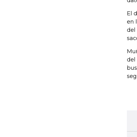
dat
El 
en 
del
saco
Muñ
del
bus
seg