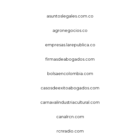
asuntoslegales.com.co
agronegocios.co
empresas.larepublica.co
firmasdeabogados.com
bolsaencolombia.com
casosdeexitoabogados.com
carnavalindustriacultural.com
canalrcn.com
rcnradio.com