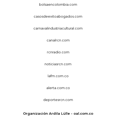
bolsaencolombia.com
casosdeexitoabogados.com
carnavalindustriacultural.com
canalrcn.com
rcnradio.com
noticiasrcn.com
lafm.com.co
alerta.com.co
deportesrcn.com
Organización Ardila Lülle - oal.com.co