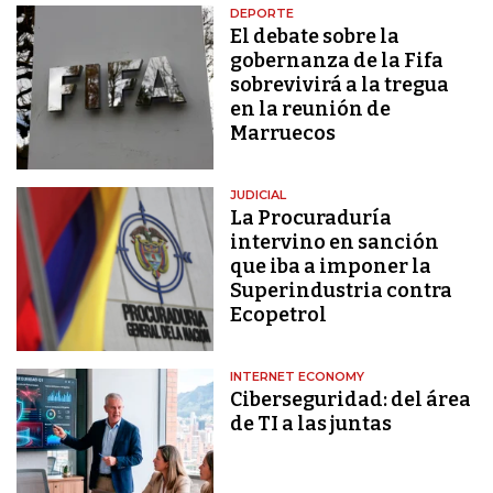
DEPORTE
El debate sobre la
gobernanza de la Fifa
sobrevivirá a la tregua
en la reunión de
Marruecos
JUDICIAL
La Procuraduría
intervino en sanción
que iba a imponer la
Superindustria contra
Ecopetrol
INTERNET ECONOMY
Ciberseguridad: del área
de TI a las juntas