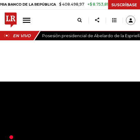
$ 408.498,97
+$ 8.753,81
+2,19%
DE LA REPÚBLICA
TASA DE USUR
SUSCRÍBASE
EN VIVO
Posesión presidencial de Abelardo de la Espriell