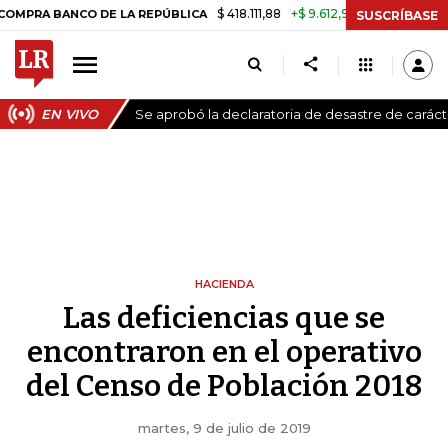
$ 418.111,88
+$ 9.612,91
+2,35%
ANCO DE LA REPÚBLICA
TASA DE U
SUSCRÍBASE
EN VIVO
Se aprobó la declaratoria de desastre de carác
HACIENDA
Las deficiencias que se
encontraron en el operativo
del Censo de Población 2018
martes, 9 de julio de 2019