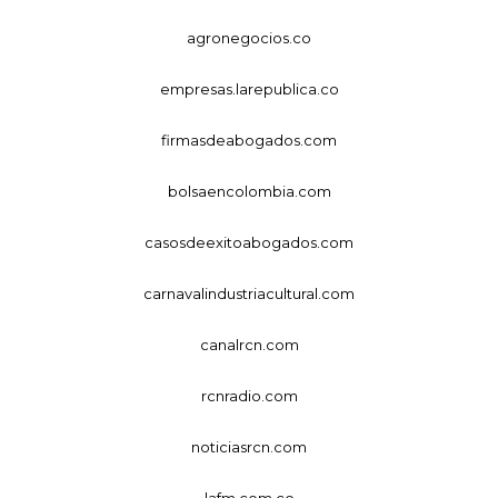
agronegocios.co
empresas.larepublica.co
firmasdeabogados.com
bolsaencolombia.com
casosdeexitoabogados.com
carnavalindustriacultural.com
canalrcn.com
rcnradio.com
noticiasrcn.com
lafm.com.co