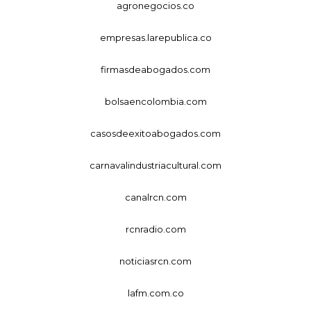
agronegocios.co
empresas.larepublica.co
firmasdeabogados.com
bolsaencolombia.com
casosdeexitoabogados.com
carnavalindustriacultural.com
canalrcn.com
rcnradio.com
noticiasrcn.com
lafm.com.co