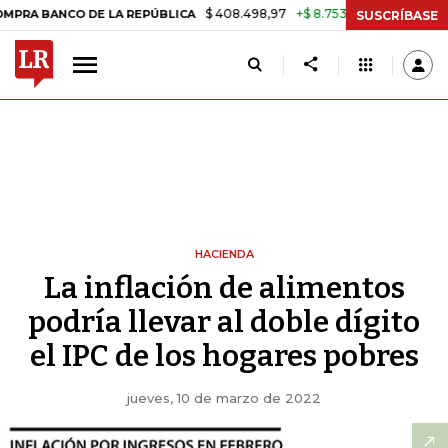
$ 408.498,97
+$ 8.753,81
+2,19%
O DE LA REPÚBLICA
TASA DE US
SUSCRÍBASE
HACIENDA
La inflación de alimentos
podría llevar al doble dígito
el IPC de los hogares pobres
jueves, 10 de marzo de 2022