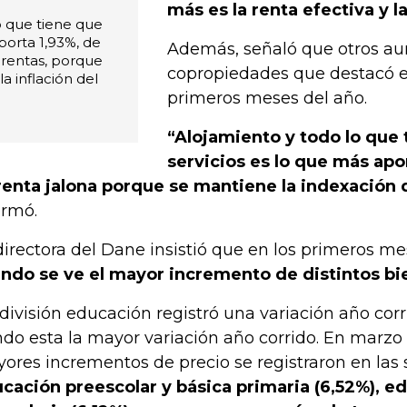
más es la renta efectiva y l
o que tiene que
aporta 1,93%, de
Además, señaló que otros au
 rentas, porque
copropiedades que destacó es
a inflación del
primeros meses del año.
“Alojamiento y todo lo que 
servicios es lo que más apor
renta jalona porque se mantiene la indexación d
ormó.
directora del Dane insistió que en los primeros m
ndo se ve el mayor incremento de distintos bie
 división educación registró una variación año corr
ndo esta la mayor variación año corrido. En marzo
ores incrementos de precio se registraron en las 
cación preescolar y básica primaria (6,52%), e