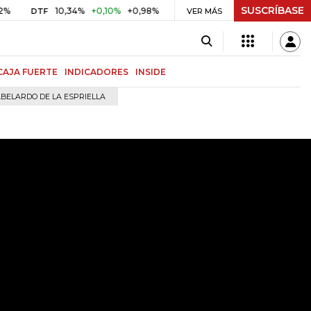
SUSCRÍBASE
10,34%
+0,10%
+0,98%
$ 416,96
+$ 0,05
+0,01%
DTF
UVR
VER MÁS
BIT
CAJA FUERTE
INDICADORES
INSIDE
BELARDO DE LA ESPRIELLA