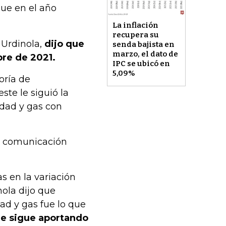
que en el año
La inflación
recupera su
 Urdinola,
dijo que
senda bajista en
marzo, el dato de
bre de 2021.
IPC se ubicó en
5,09%
oría de
ste le siguió la
idad y gas con
y comunicación
as en la variación
nola dijo que
dad y gas fue lo que
ue sigue aportando