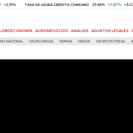
%
29,66%
+0,87%
+3,02%
TASA DE USURA CRÉDITO CONSUMO
LOBOECONOMÍA
AGRONEGOCIOS
ANÁLISIS
ASUNTOS LEGALES
RNO NACIONAL
GRUPO ARGOS
ODINSA
HOGAR
GRUPO NUTRESA
A