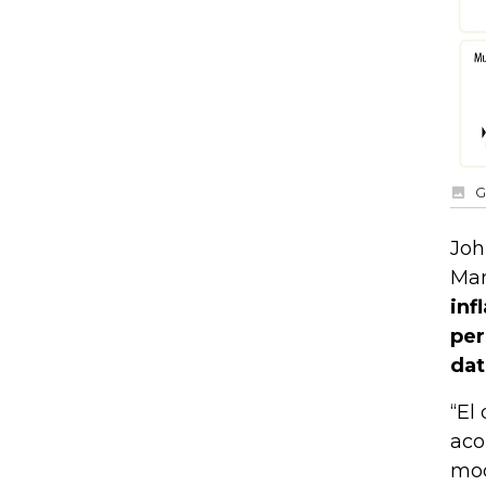
G
Joh
Man
inf
per
dat
“El
aco
mod