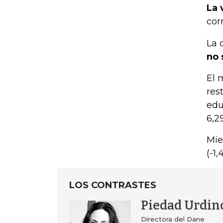
La 
cor
La 
no 
El 
res
edu
6,2
Mie
(-1
LOS CONTRASTES
Piedad Urdin
Directora del Dane