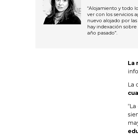
“Alojamiento y todo l
ver con los servicios 
nuevo alojado por las
hay indexación sobre l
año pasado”.
La 
inf
La 
cua
“La
sie
may
edu