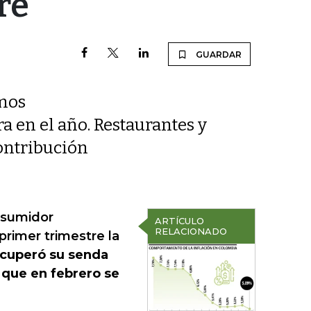
re
GUARDAR
imos
a en el año. Restaurantes y
contribución
onsumidor
ARTÍCULO
RELACIONADO
primer trimestre la
recuperó su senda
 que en febrero se