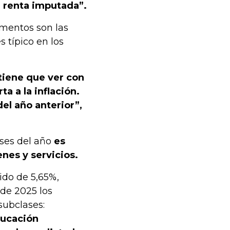
a renta imputada”.
mentos son las
 típico en los
tiene que ver con
ta a la inflación.
el año anterior”,
eses del año
es
nes y servicios.
ido de 5,65%,
 de 2025 los
subclases:
ducación