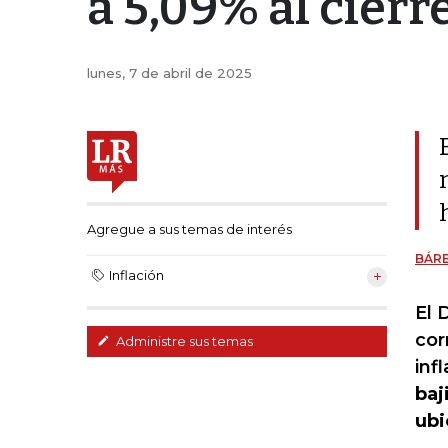
a 5,09% al cierr
lunes, 7 de abril de 2025
Agregue a sus temas de interés
BÁR
Inflación
El 
cor
Administre sus temas
inf
baj
ubi